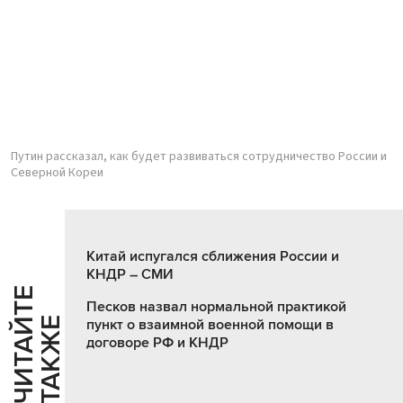
Путин рассказал, как будет развиваться сотрудничество России и
Северной Кореи
Китай испугался сближения России и
КНДР – СМИ
Ч
И
Т
А
Т
Е
Т
А
К
Ж
Песков назвал нормальной практикой
Й
Е
пункт о взаимной военной помощи в
договоре РФ и КНДР