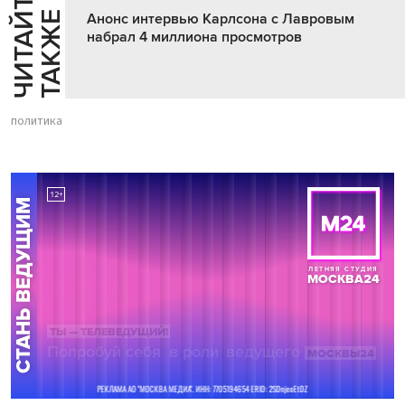
Ч
И
Т
А
Т
Е
Т
А
К
Ж
Й
Е
Анонс интервью Карлсона с Лавровым
набрал 4 миллиона просмотров
политика