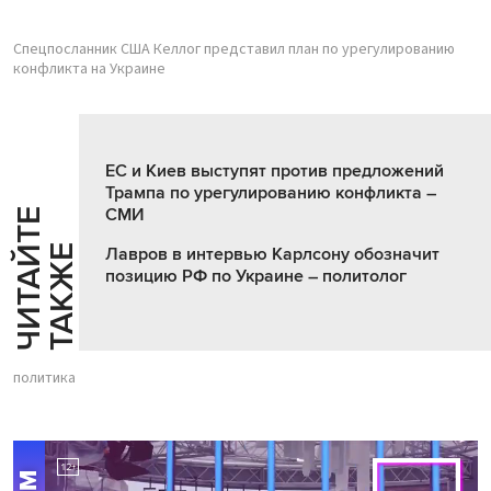
Спецпосланник США Келлог представил план по урегулированию
конфликта на Украине
ЕС и Киев выступят против предложений
Трампа по урегулированию конфликта –
СМИ
Ч
И
Т
А
Т
Е
Т
А
К
Ж
Й
Е
Лавров в интервью Карлсону обозначит
позицию РФ по Украине – политолог
политика