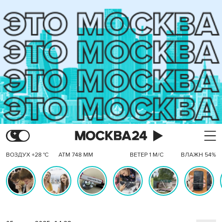
ВОЗДУХ +28 °C
АТМ 748 ММ
ВЕТЕР 1 М/С
ВЛАЖН 54%