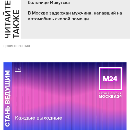
больнице Иркутска
Ч
И
Т
А
Т
Е
Т
А
К
Ж
Й
Е
В Москве задержан мужчина, напавший на
автомобиль скорой помощи
происшествия