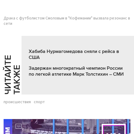
Драка с футболистом Смоловым в "Кофемании" вызвала резонанс в
сети
Хабиба Нурмагомедова сняли с рейса в
США
Ч
И
Т
А
Т
Е
Т
А
К
Ж
Й
Е
Задержан многократный чемпион России
по легкой атлетике Марк Толстихин – СМИ
происшествия
спорт