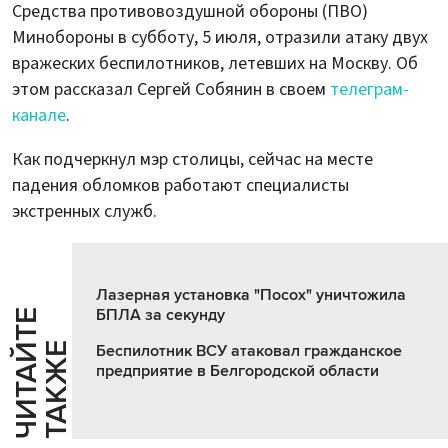
Средства противовоздушной обороны (ПВО)
Минобороны в субботу, 5 июля, отразили атаку двух
вражеских беспилотников, летевших на Москву. Об
этом рассказал Сергей Собянин в своем
телеграм-
канале
.
Как подчеркнул мэр столицы, сейчас на месте
падения обломков работают специалисты
экстренных служб.
Лазерная установка "Посох" уничтожила
БПЛА за секунду
Ч
И
Т
А
Т
Е
Т
А
К
Ж
Й
Е
Беспилотник ВСУ атаковал гражданское
предприятие в Белгородской области