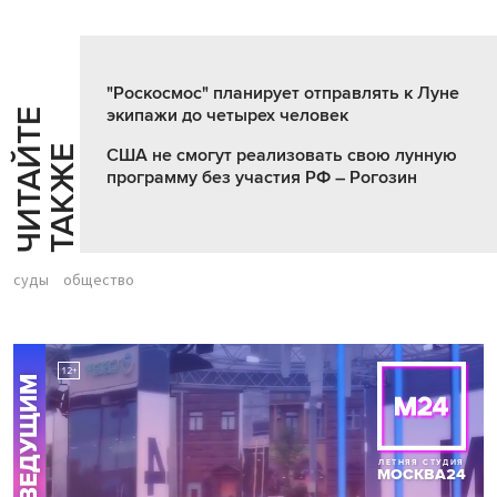
"Роскосмос" планирует отправлять к Луне
экипажи до четырех человек
Ч
И
Т
А
Т
Е
Т
А
К
Ж
Й
Е
США не смогут реализовать свою лунную
программу без участия РФ – Рогозин
суды
общество