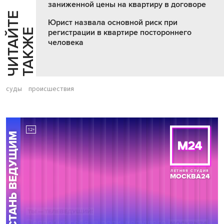
заниженной цены на квартиру в договоре
Ч
И
Т
А
Т
Е
Т
А
К
Ж
Юрист назвала основной риск при
Й
Е
регистрации в квартире постороннего
человека
суды
происшествия