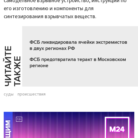
самодельное взрывное устройство, инструкции по
его изготовлению и компоненты для
синтезирования взрывчатых веществ.
ФСБ ликвидировала ячейки экстремистов
в двух регионах РФ
Ч
И
Т
А
Т
Е
Т
А
К
Ж
Й
Е
ФСБ предотвратила теракт в Московском
регионе
суды
происшествия