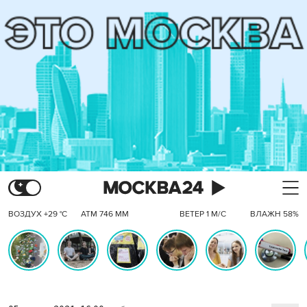
ВОЗДУХ +29 °C
АТМ 746 ММ
ВЕТЕР 1 М/С
ВЛАЖН 58%