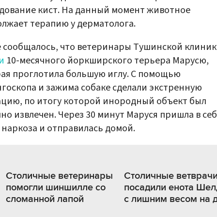
дование кист. На данный момент животное
лжает терапию у дерматолога.
 сообщалось, что ветеринары Тушинской клини
и
10-месячного йоркширского терьера Марусю,
ая проглотила большую иглу. С помощью
госкопа и зажима собаке сделали экстренную
цию, по итогу которой инородный объект был
но извлечен. Через 30 минут Маруся пришла в се
 наркоза и отправилась домой.
Столичные ветеринары
Столичные ветврач
помогли шиншилле со
посадили енота Шел
сломанной лапой
с лишним весом на 