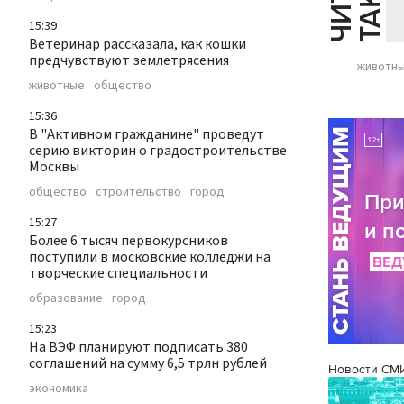
15:39
Ветеринар рассказала, как кошки
предчувствуют землетрясения
животн
животные
общество
15:36
В "Активном гражданине" проведут
серию викторин о градостроительстве
Москвы
общество
строительство
город
15:27
Более 6 тысяч первокурсников
поступили в московские колледжи на
творческие специальности
образование
город
15:23
На ВЭФ планируют подписать 380
соглашений на сумму 6,5 трлн рублей
Новости СМ
экономика