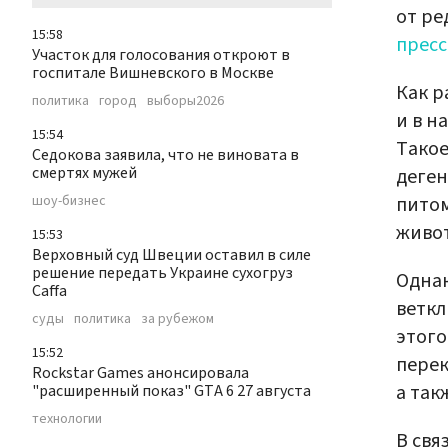
от ре
15:58
пресс
Участок для голосования откроют в
госпитале Вишневского в Москве
Как р
политика
город
выборы2026
и в н
15:54
Такое
Седокова заявила, что не виновата в
смертях мужей
деген
питом
шоу-бизнес
живо
15:53
Верховный суд Швеции оставил в силе
решение передать Украине сухогруз
Однак
Caffa
веткл
суды
политика
за рубежом
этого
15:52
перек
Rockstar Games анонсировала
а так
"расширенный показ" GTA 6 27 августа
технологии
В свя