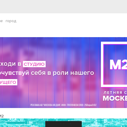
ые
город
И2