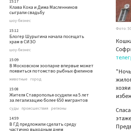
15:17
Клава Кока и Дима Масленников
сыграли свадьбу
шоу-бизнес
Фото: 50
15:12
Блогер Шурыгина начала посещать
Кошка
храм в СИЗО
Софри
шоу-бизнес
телег
15:09
В Московском зоопарке впервые может
"Ночь
появиться потомство рыбных филинов
жилог
животные
город
хозяи
15:08
Жителя Ставрополья осудили на 5 лет
избеж
за легализацию более 650 мигрантов
суды
происшествия
регионы
Спаса
этаже
14:59
В ГД предложили сделать среду
Предв
частично выходным днем