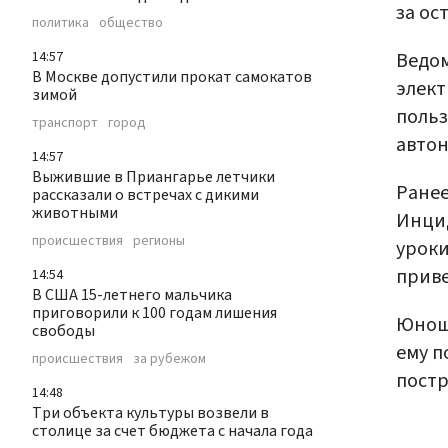
за ос
политика
общество
Ведом
14:57
В Москве допустили прокат самокатов
элект
зимой
польз
транспорт
город
авто
14:57
Выжившие в Приангарье летчики
Ранее
рассказали о встречах с дикими
животными
Инцид
происшествия
регионы
уроки
приве
14:54
В США 15-летнего мальчика
приговорили к 100 годам лишения
Юноша
свободы
ему п
происшествия
за рубежом
постр
14:48
Три объекта культуры возвели в
столице за счет бюджета с начала года