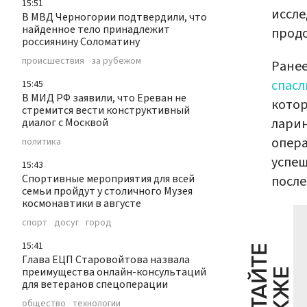
15:51
иссле
В МВД Черногории подтвердили, что
найденное тело принадлежит
продо
россиянину Соломатину
происшествия
за рубежом
Ранее
спасл
15:45
В МИД РФ заявили, что Ереван не
котор
стремится вести конструктивный
ларин
диалог с Москвой
опера
политика
успеш
15:43
Спортивные мероприятия для всей
после
семьи пройдут у столичного Музея
космонавтики в августе
спорт
досуг
город
15:41
Ч
И
Т
А
Т
Е
Т
А
К
Ж
Глава ЕЦП Старовойтова назвала
преимущества онлайн-консультаций
Й
Е
для ветеранов спецоперации
общество
технологии