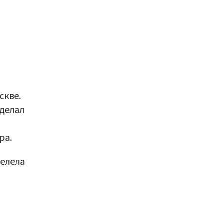
скве.
делал
ра.
елела