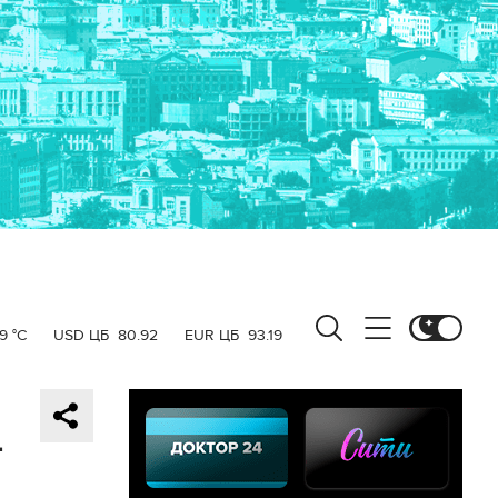
9 °C
USD ЦБ
80.92
EUR ЦБ
93.19
-