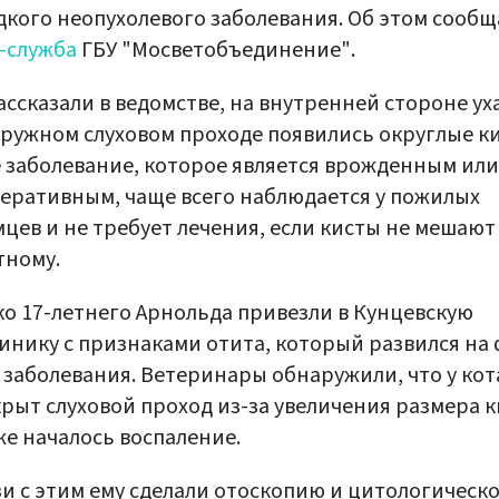
дкого неопухолевого заболевания. Об этом сообщ
-служба
ГБУ "Мосветобъединение".
ассказали в ведомстве, на внутренней стороне ух
аружном слуховом проходе появились округлые к
 заболевание, которое является врожденным или
еративным, чаще всего наблюдается у пожилых
цев и не требует лечения, если кисты не мешают
тному.
о 17-летнего Арнольда привезли в Кунцевскую
инику с признаками отита, который развился на
 заболевания. Ветеринары обнаружили, что у кот
рыт слуховой проход из-за увеличения размера к
же началось воспаление.
зи с этим ему сделали отоскопию и цитологическ