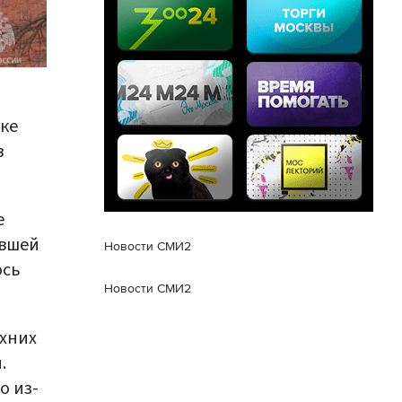
лке
в
е
ившей
Новости СМИ2
ось
Новости СМИ2
рхних
.
о из-