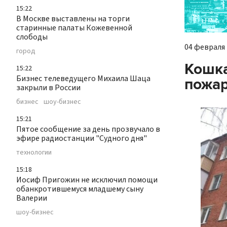
15:22
В Москве выставлены на торги
старинные палаты Кожевенной
слободы
04 февраля 
город
Кошка
15:22
Бизнес телеведущего Михаила Шаца
пожар
закрыли в России
бизнес
шоу-бизнес
15:21
Пятое сообщение за день прозвучало в
эфире радиостанции "Судного дня"
технологии
15:18
Иосиф Пригожин не исключил помощи
обанкротившемуся младшему сыну
Валерии
шоу-бизнес