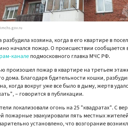
.mchs.gov.ru
 разбудила хозяина, когда в его квартире в посе
но начался пожар. О происшествии сообщается 
рам-канале
подмосковного главка МЧС РФ.
ю произошел пожар в квартире на третьем этаж
о дома. Благодаря бдительности кошки, разбуд
на, когда вокруг уже все было в дыму, жертв удал
ать", – говорится в публикации.
тели локализовали огонь на 25 "квадратах". С ве
й пожарные эвакуировали пять местных жителей
арительно установлено, что возгорание возникл