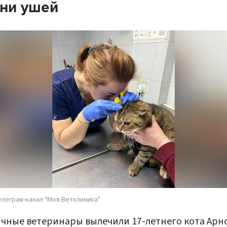
ни ушей
елеграм-канал "Моя Ветклиника"
чные ветеринары вылечили 17-летнего кота Арн