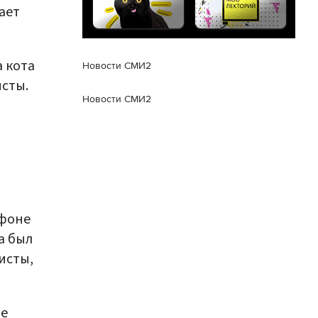
ает
а кота
Новости СМИ2
исты.
Новости СМИ2
 фоне
а был
исты,
ое