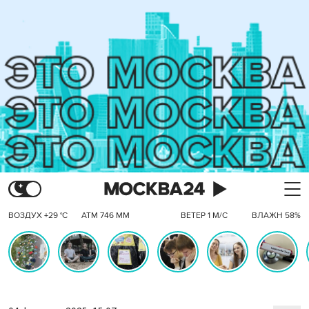
ВОЗДУХ +29 °C
АТМ 746 ММ
ВЕТЕР 1 М/С
ВЛАЖН 58%