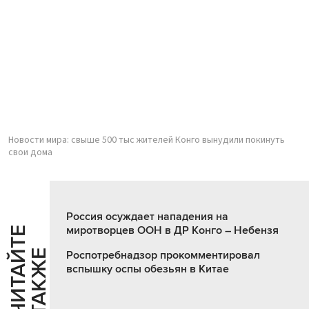
Новости мира: свыше 500 тыс жителей Конго вынудили покинуть
свои дома
Россия осуждает нападения на
миротворцев ООН в ДР Конго – Небензя
Ч
И
Т
А
Т
Е
Т
А
К
Ж
Й
Е
Роспотребнадзор прокомментировал
вспышку оспы обезьян в Китае