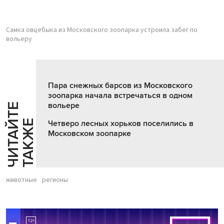
Самка овцебыка из Московского зоопарка устроила забег по
вольеру
Пара снежных барсов из Московского
зоопарка начала встречаться в одном
вольере
Ч
И
Т
А
Т
Е
Т
А
К
Ж
Й
Е
Четверо лесных хорьков поселились в
Московском зоопарке
животные
регионы