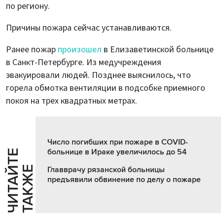
по региону.
Причины пожара сейчас устанавливаются.
Ранее пожар
произошел
в Елизаветинской больнице
в Санкт-Петербурге. Из медучреждения
эвакуировали людей. Позднее выяснилось, что
горела обмотка вентиляции в подсобке приемного
покоя на трех квадратных метрах.
Число погибших при пожаре в COVID-
больнице в Ираке увеличилось до 54
Ч
И
Т
А
Т
Е
Т
А
К
Ж
Й
Е
Главврачу рязанской больницы
предъявили обвинение по делу о пожаре