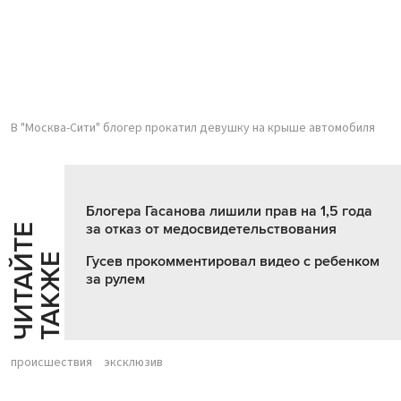
В "Москва-Сити" блогер прокатил девушку на крыше автомобиля
Блогера Гасанова лишили прав на 1,5 года
за отказ от медосвидетельствования
Ч
И
Т
А
Т
Е
Т
А
К
Ж
Й
Е
Гусев прокомментировал видео с ребенком
за рулем
происшествия
эксклюзив