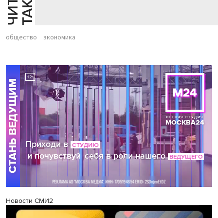
Й
Е
общество
экономика
Новости СМИ2