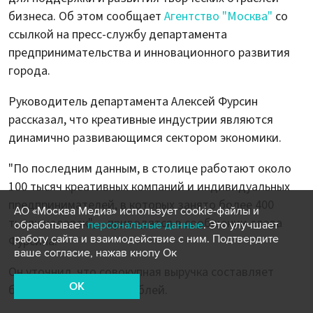
бизнеса. Об этом сообщает
Агентство "Москва"
со
ссылкой на пресс-службу департамента
предпринимательства и инновационного развития
города.
Руководитель департамента Алексей Фурсин
рассказал, что креативные индустрии являются
динамично развивающимся сектором экономики.
"По последним данным, в столице работают около
100 тысяч креативных компаний и индивидуальных
предпринимателей, в которых занято более 400
АО «Москва Медиа» использует cookie-файлы и
тысяч человек", – приводятся в сообщении слова
обрабатывает
персональные данные
. Это улучшает
работу сайта и взаимодействие с ним. Подтвердите
Фурсина.
ваше согласие, нажав кнопу Ок
Он уточнил, что совокупная выручка составляет
OK
более 3 миллиардов рублей.