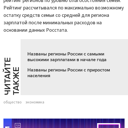
рейтинг регионов по уровню благосостояния семей.
Рейтинг рассчитывался по максимально возможному
остатку средств семьи со средней для региона
зарплатой после минимальных расходов на
основании данных Росстата.
Названы регионы России с самыми
высокими зарплатами в начале года
Ч
И
Т
А
Т
Е
Т
А
К
Ж
Й
Е
Названы регионы России с приростом
населения
общество
экономика