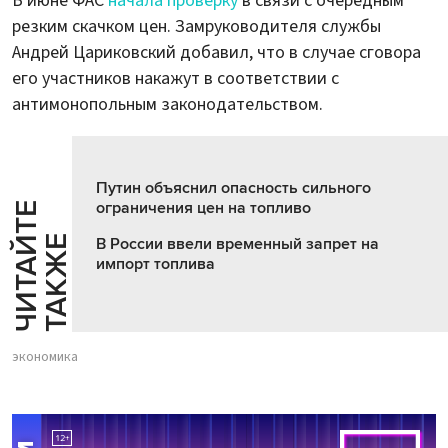
В июне ФАС
начала проверку
в связи с очередным
резким скачком цен. Замруководителя службы
Андрей Цариковский добавил, что в случае сговора
его участников накажут в соответствии с
антимонопольным законодательством.
Путин объяснил опасность сильного
ограничения цен на топливо
Ч
И
Т
А
Т
Е
Т
А
К
Ж
Й
Е
В России ввели временный запрет на
импорт топлива
экономика