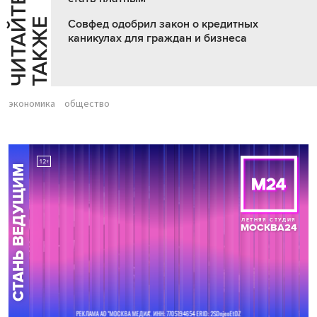
Ч
И
Т
А
Т
Е
Т
А
К
Ж
Й
Е
Совфед одобрил закон о кредитных
каникулах для граждан и бизнеса
экономика
общество