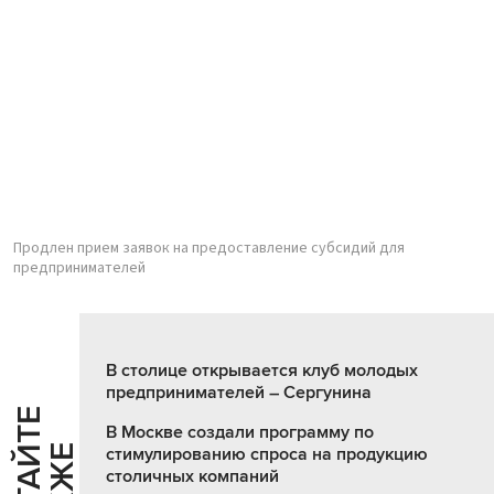
Продлен прием заявок на предоставление субсидий для
предпринимателей
В столице открывается клуб молодых
предпринимателей – Сергунина
Ч
И
Т
А
Т
Е
Т
А
К
Ж
В Москве создали программу по
стимулированию спроса на продукцию
столичных компаний