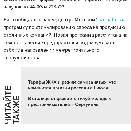
закупок по 44-ФЗ и 223-ФЗ.
Как сообщалось ранее, центр "Моспром"
разработал
программу по стимулированию спроса на продукцию
столичных компаний. Новая программа рассчитана на
технологические предприятия и подразумевает
работу в направлении межрегионального
сотрудничества.
Тарифы ЖКХ и режим самозанятых: что
изменится в жизни россиян с 1 июля
Ч
И
Т
А
Т
Е
Т
А
К
Ж
Й
Е
В столице открывается клуб молодых
предпринимателей – Сергунина