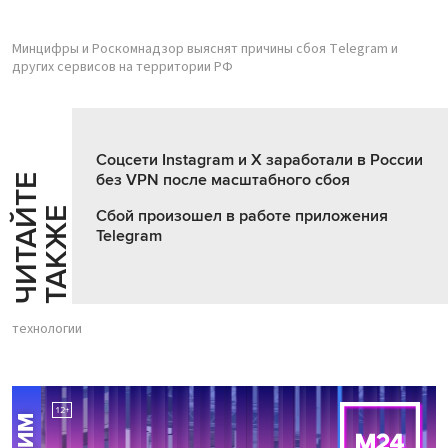
Минцифры и Роскомнадзор выяснят причины сбоя Telegram и
других сервисов на территории РФ
Соцсети Instagram и X заработали в России
без VPN после масштабного сбоя
Ч
И
Т
А
Т
Е
Т
А
К
Ж
Й
Е
Сбой произошел в работе приложения
Telegram
технологии