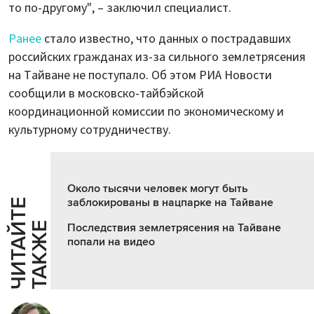
то по-другому", – заключил специалист.
Ранее
стало известно, что данных о пострадавших
российских гражданах из-за сильного землетрясения
на Тайване не поступало. Об этом РИА Новости
сообщили в московско-тайбэйской
координационной комиссии по экономическому и
культурному сотрудничеству.
Около тысячи человек могут быть
заблокированы в нацпарке на Тайване
Ч
И
Т
А
Т
Е
Т
А
К
Ж
Й
Е
Последствия землетрясения на Тайване
попали на видео