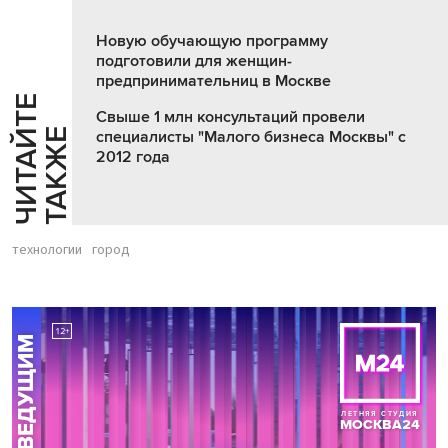
Новую обучающую программу
подготовили для женщин-
предпринимательниц в Москве
Ч
И
Т
А
Т
Е
Т
А
К
Ж
Свыше 1 млн консультаций провели
Й
Е
специалисты "Малого бизнеса Москвы" с
2012 года
технологии
город