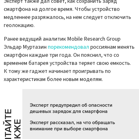
Эксперт также дал совет, как сохранить заряд
смартфона на долгое время. Чтобы устройство
медленнее разряжалось, на нем следует отключить
геолокацию.
Ранее ведущий аналитик Mobile Research Group
Эльдар Муртазин
порекомендовал
россиянам менять
смартфон каждые три года. Он пояснил, что со
временем батарея устройства теряет свою емкость.
К тому же гаджет начинает проигрывать по
характеристикам более новым моделям.
Эксперт предупредил об опасности
дешевых зарядок для смартфона
Ч
И
Т
А
Т
Е
Т
А
К
Ж
Й
Е
Эксперт рассказал, на что обращать
внимание при выборе смартфона