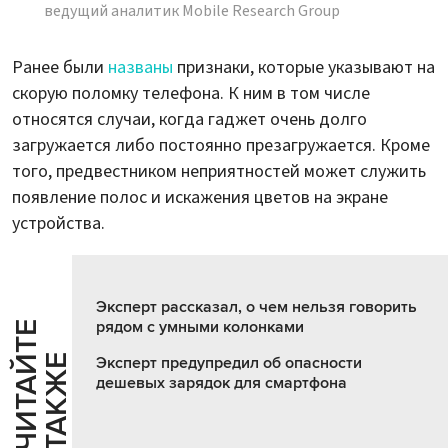
ведущий аналитик Mobile Research Group
Ранее были
названы
признаки, которые указывают на
скорую поломку телефона. К ним в том числе
относятся случаи, когда гаджет очень долго
загружается либо постоянно презагружается. Кроме
того, предвестником неприятностей может служить
появление полос и искажения цветов на экране
устройства.
Эксперт рассказал, о чем нельзя говорить
рядом с умными колонками
Ч
И
Т
А
Т
Е
Т
А
К
Ж
Й
Е
Эксперт предупредил об опасности
дешевых зарядок для смартфона