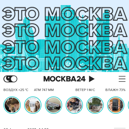
ВОЗДУХ +25 °C
АТМ 747 ММ
ВЕТЕР 1 М/С
ВЛАЖН 73%