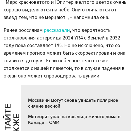
"Марс красноватого и Юпитер желтого цветов очень
хорошо выделяются на небе. Они отличаются от
звезд тем, что не мерцают", – напомнила она.
Ранее россиянам
рассказали
, что вероятность
столкновения астероида 2024 YR4 с Землей в 2032
году пока составляет 1%. Но не исключено, что со
временем прогноз может быть скорректирован и она
снизится до нуля. Если небесное тело все же
столкнется с нашей планетой, то в случае падения в
океан оно может спровоцировать цунами.
Москвичи могут снова увидеть полярное
сияние весной
Ч
И
Т
А
Т
Е
Т
А
К
Ж
Й
Е
Метеорит упал на крыльцо жилого дома в
Канаде – СМИ