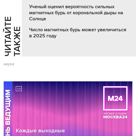
Ученый оценил вероятность сильных
магнитных бурь от корональной дыры на
Солнце
Ч
И
Т
А
Т
Е
Т
А
К
Ж
Й
Е
Число магнитных бурь может увеличиться
в 2025 году
наука