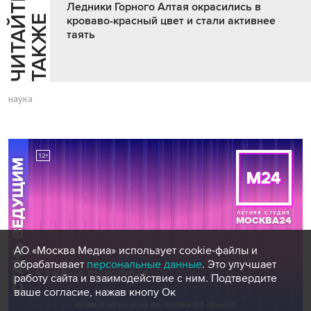
Ч
И
Т
А
Т
Е
Т
А
К
Ж
Ледники Горного Алтая окрасились в
Й
Е
кроваво-красный цвет и стали активнее
таять
наука
АО «Москва Медиа» использует cookie-файлы и
обрабатывает
персональные данные
. Это улучшает
работу сайта и взаимодействие с ним. Подтвердите
ваше согласие, нажав кнопу Ок