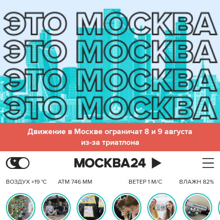
Движение в Москве ограничат 8 и 9 августа
из-за триатлона
ВОЗДУХ +19 °C
АТМ 746 ММ
ВЕТЕР 1 М/С
ВЛАЖН 82%