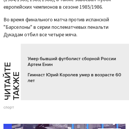
европейских чемпионов в сезоне 1985/1986.
Во время финального матча против испанской
"Барселоны" в серии послематчевых пенальти
Дукадам отбил все четыре мяча.
Умер бывший футболист сборной России
Артем Енин
Ч
И
Т
А
Т
Е
Т
А
К
Ж
Й
Е
Гимнаст Юрий Королев умер в возрасте 60
лет
спорт