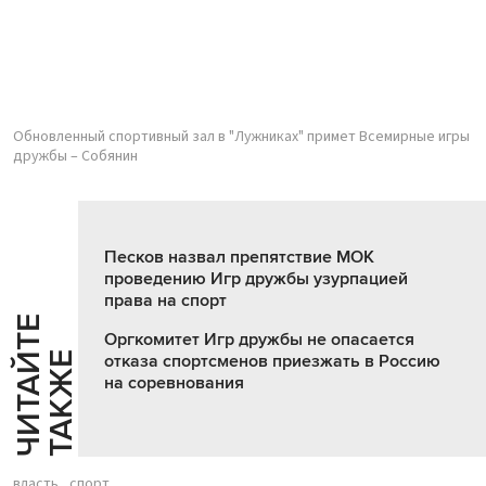
Обновленный спортивный зал в "Лужниках" примет Всемирные игры
дружбы – Собянин
Песков назвал препятствие МОК
проведению Игр дружбы узурпацией
права на спорт
Ч
И
Т
А
Т
Е
Т
А
К
Ж
Оргкомитет Игр дружбы не опасается
Й
Е
отказа спортсменов приезжать в Россию
на соревнования
власть
спорт