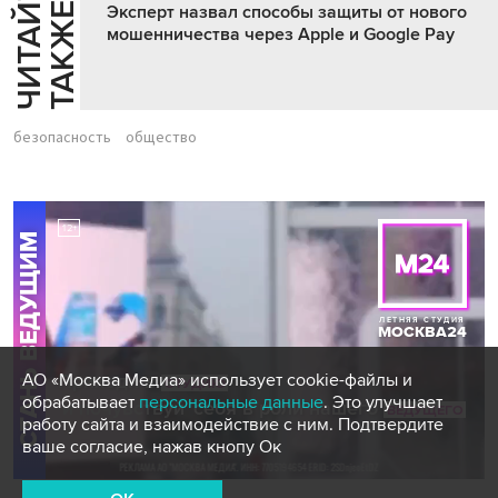
Ч
И
Т
А
Т
Е
Т
А
К
Ж
Й
Е
Эксперт назвал способы защиты от нового
мошенничества через Apple и Google Pay
безопасность
общество
АО «Москва Медиа» использует cookie-файлы и
обрабатывает
персональные данные
. Это улучшает
работу сайта и взаимодействие с ним. Подтвердите
ваше согласие, нажав кнопу Ок