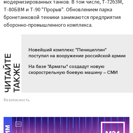
модернизированных танков. В том числе, Т-72б3М,
Т-80БВМ и Т-90 "Прорыв". Обновлением парка
бронетанковой техники занимаются предприятия
оборонно-промышленного комплекса.
Новейший комплекс "Пенициллин"
поступил на вооружение российской армии
Ч
И
Т
А
Т
Е
Т
А
К
Ж
Й
Е
На базе "Арматы" создадут новую
скорострельную боевую машину – СМИ
безопасность