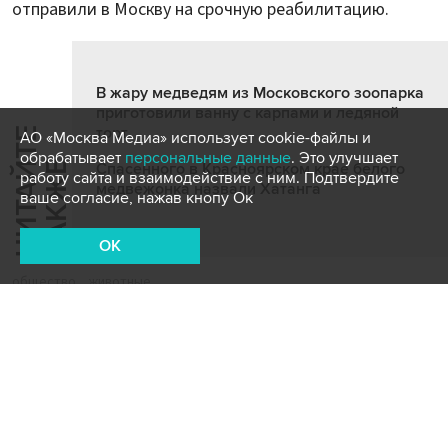
отправили в Москву на срочную реабилитацию.
В жару медведям из Московского зоопарка
приготовили ванну с карпами и ледяной
торт
Ч
И
Т
А
Т
Е
Т
А
К
Ж
АО «Москва Медиа» использует cookie-файлы и
обрабатывает
персональные данные
. Это улучшает
Й
Е
Спасенного в Красноярском крае белого
работу сайта и взаимодействие с ним. Подтвердите
медвежонка назвали Хатанга
ваше согласие, нажав кнопу Ок
OK
общество
животные