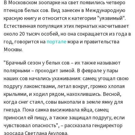
В Московском зоопарке на свет появились четверо
птенцов белых сов. Вид занесен в Международную
красную книгу и относится к категории "уязвимый".
Естественная популяция этих пернатых насчитывает
около 20 тысяч особей, но она сокращается из года в
год, говорится на
портале
мэра и правительства
Москвы.
"Брачный сезон у белых сов – их также называют
полярными – проходит зимой. В феврале у пары
наших сов начались ухаживания: самец угощал свою
подругу лакомствами, летал вокруг, громко хлопая
крыльями, и ходил рядом, нахохлившись. Весной,
когда снег стаял, совы выкопали в земле ямку для
гнезда. Пока самка высиживала яйца, самец
приносил ей пищу, а также защищал подругу, если
чувствовал опасность", – рассказала гендиректор
зоосада Светлана Акулова.