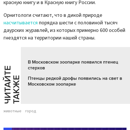
красную книгу и в Красную книгу России.
Орнитологи считают, что в дикой природе
насчитывается
порядка шести с половиной тысяч
даурских журавлей, из которых примерно 600 особей
гнездятся на территории нашей страны.
В Московском зоопарке появился птенец
стерхов
Ч
И
Т
А
Т
Е
Т
А
К
Ж
Й
Е
Птенцы редкой дрофы появились на свет в
Московском зоопарке
животные
город