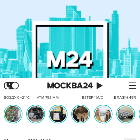
ВОЗДУХ +21 °C
АТМ 753 ММ
ВЕТЕР 1 М/С
ВЛАЖН 49%