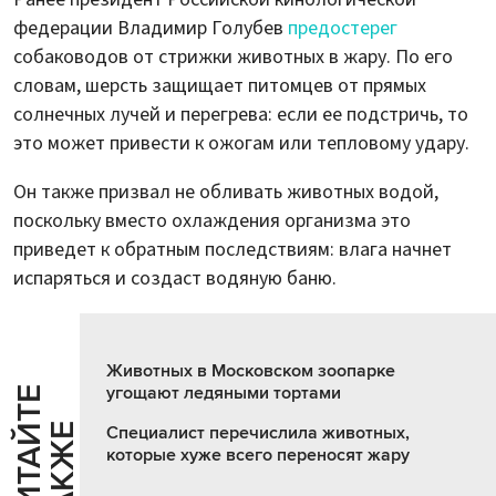
федерации Владимир Голубев
предостерег
собаководов от стрижки животных в жару. По его
словам, шерсть защищает питомцев от прямых
солнечных лучей и перегрева: если ее подстричь, то
это может привести к ожогам или тепловому удару.
Он также призвал не обливать животных водой,
поскольку вместо охлаждения организма это
приведет к обратным последствиям: влага начнет
испаряться и создаст водяную баню.
Животных в Московском зоопарке
угощают ледяными тортами
Ч
И
Т
А
Т
Е
Т
А
К
Ж
Й
Е
Специалист перечислила животных,
которые хуже всего переносят жару