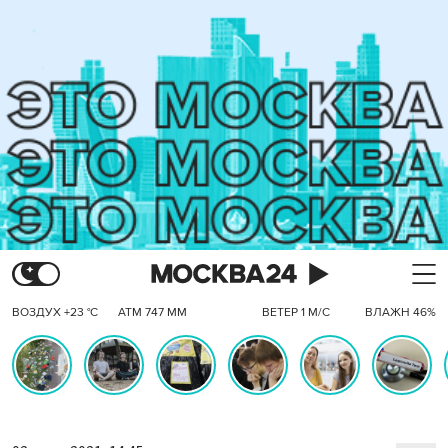
ВОЗДУХ +23 °C
АТМ 747 ММ
ВЕТЕР 1 М/С
ВЛАЖН 46%