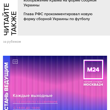
изображение Крыма на форме сборной
Украины
Ч
И
Т
А
Т
Е
Т
А
К
Ж
Й
Е
Глава РФС прокомментировал новую
форму сборной Украины по футболу
за рубежом