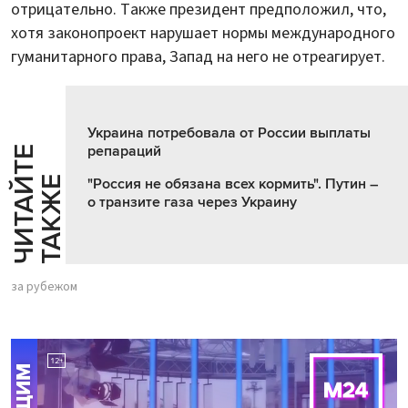
отрицательно. Также президент предположил, что,
хотя законопроект нарушает нормы международного
гуманитарного права, Запад на него не отреагирует.
Украина потребовала от России выплаты
репараций
Ч
И
Т
А
Т
Е
Т
А
К
Ж
Й
Е
"Россия не обязана всех кормить". Путин –
о транзите газа через Украину
за рубежом