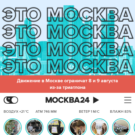
Движение в Москве ограничат 8 и 9 августа
из-за триатлона
ВОЗДУХ +21 °C
АТМ 746 ММ
ВЕТЕР 1 М/С
ВЛАЖН 83%