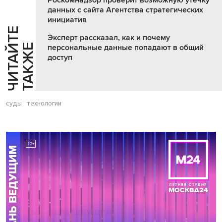
данных с сайта Агентства стратегических
инициатив
Ч
И
Т
А
Т
Е
Т
А
К
Ж
Эксперт рассказал, как и почему
Й
Е
персональные данные попадают в общий
доступ
суды
технологии