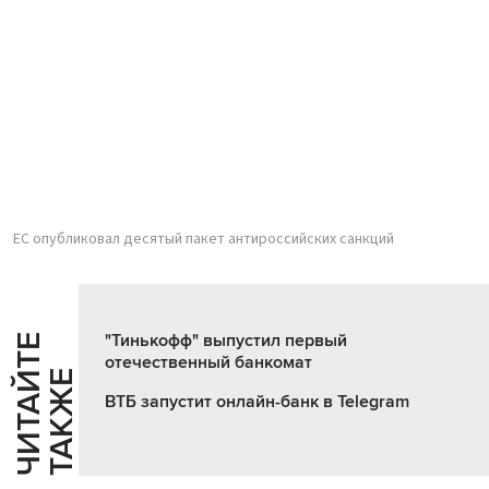
ЕС опубликовал десятый пакет антироссийских санкций
"Тинькофф" выпустил первый
Ч
И
Т
А
Т
Е
Т
А
К
Ж
отечественный банкомат
Й
Е
ВТБ запустит онлайн-банк в Telegram