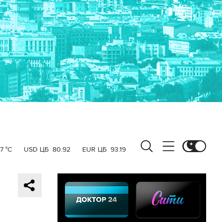
7 °C
USD ЦБ
80.92
EUR ЦБ
93.19