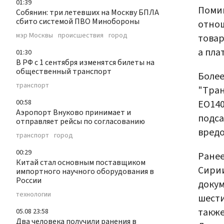
01:39
Помим
Собянин: три летевших на Москву БПЛА
сбито системой ПВО Минобороны
отнош
мэр Москвы
происшествия
город
товар
а пла
01:30
В РФ с 1 сентября изменятся билеты на
общественный транспорт
Более
транспорт
"Тран
EO140
00:58
Аэропорт Внуково принимает и
подса
отправляет рейсы по согласованию
вредо
транспорт
город
00:29
Ране
Китай стал основным поставщиком
Сирии
импортного научного оборудования в
России
докум
технологии
шести
также
05.08 23:58
Два человека получили ранения в