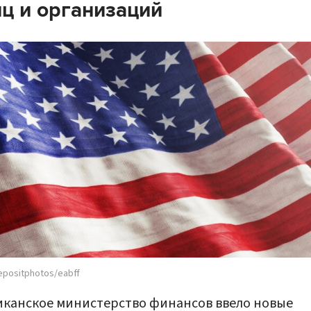
ц и организаций
epositphotos/eabff
канское министерство финансов ввело новые