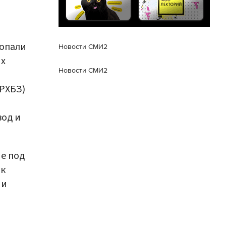
попали
Новости СМИ2
их
Новости СМИ2
РХБЗ)
вод и
е под
 к
 и