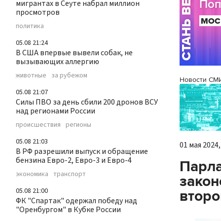
мигрантах в Сеуте набрал миллион
просмотров
политика
05.08 21:24
В США впервые вывели собак, не
вызывающих аллергию
животные
за рубежом
Новости СМ
05.08 21:07
Силы ПВО за день сбили 200 дронов ВСУ
над регионами России
происшествия
регионы
05.08 21:03
01 мая 2024,
В РФ разрешили выпуск и обращение
бензина Евро-2, Евро-3 и Евро-4
Парла
экономика
транспорт
закон
05.08 21:00
второ
ФК "Спартак" одержал победу над
"Оренбургом" в Кубке России