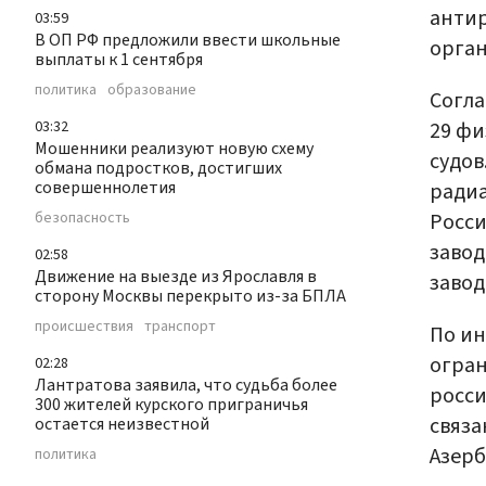
антир
03:59
В ОП РФ предложили ввести школьные
орган
выплаты к 1 сентября
политика
образование
Согла
29 фи
03:32
Мошенники реализуют новую схему
судов
обмана подростков, достигших
совершеннолетия
радиа
Росси
безопасность
завод
02:58
Движение на выезде из Ярославля в
завод
сторону Москвы перекрыто из-за БПЛА
происшествия
транспорт
По ин
огран
02:28
Лантратова заявила, что судьба более
росси
300 жителей курского приграничья
связа
остается неизвестной
Азерб
политика