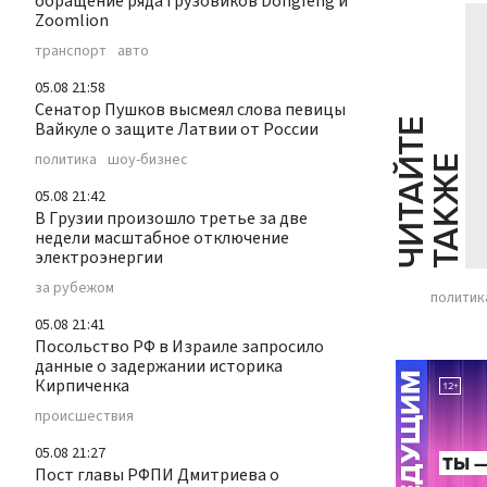
обращение ряда грузовиков Dongfeng и
Zoomlion
транспорт
авто
05.08 21:58
Сенатор Пушков высмеял слова певицы
Ч
И
Т
А
Т
Е
Т
А
К
Ж
Вайкуле о защите Латвии от России
политика
шоу-бизнес
Й
Е
05.08 21:42
В Грузии произошло третье за две
недели масштабное отключение
электроэнергии
за рубежом
политик
05.08 21:41
Посольство РФ в Израиле запросило
данные о задержании историка
Кирпиченка
происшествия
05.08 21:27
Пост главы РФПИ Дмитриева о