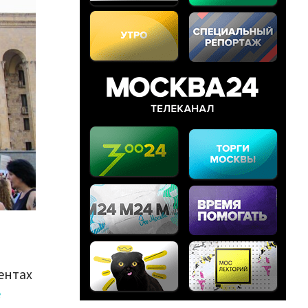
ентах
е