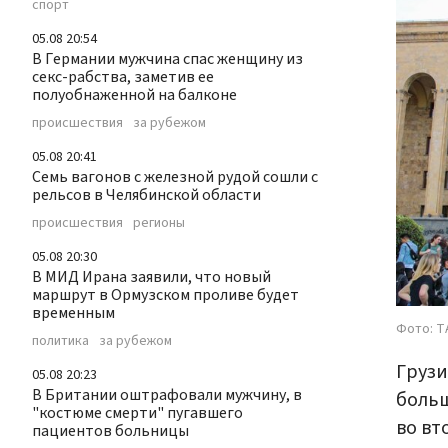
спорт
05.08 20:54
В Германии мужчина спас женщину из
секс-рабства, заметив ее
полуобнаженной на балконе
происшествия
за рубежом
05.08 20:41
Семь вагонов с железной рудой сошли с
рельсов в Челябинской области
происшествия
регионы
05.08 20:30
В МИД Ирана заявили, что новый
маршрут в Ормузском проливе будет
временным
Фото: Т
политика
за рубежом
Грузи
05.08 20:23
В Британии оштрафовали мужчину, в
больш
"костюме смерти" пугавшего
во вт
пациентов больницы