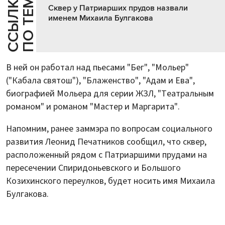
Е
С
С
Ы
Л
К
И
П
О
Т
Е
М
Сквер у Патриарших прудов назвали
именем Михаила Булгакова
В ней он работал над пьесами "Бег", "Мольер"
("Кабала святош"), "Блаженство", "Адам и Ева",
биографией Мольера для серии ЖЗЛ, "Театральным
романом" и романом "Мастер и Маргарита".
Напомним, ранее заммэра по вопросам социального
развития Леонид Печатников сообщил, что сквер,
расположенный рядом с Патриаршими прудами на
пересечении Спиридоньевского и Большого
Козихинского переулков, будет носить имя Михаила
Булгакова.