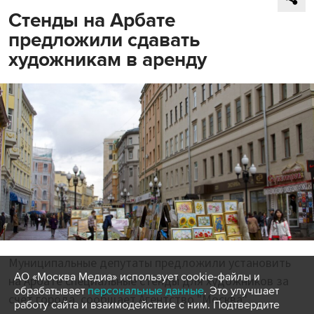
Стенды на Арбате
предложили сдавать
художникам в аренду
Муниципальные депутаты предложили установить
АО «Москва Медиа» использует cookie-файлы и
на Арбате специальные стенды для художников за
обрабатывает
персональные данные
. Это улучшает
счет города, сообщает Агентство "Москва".
работу сайта и взаимодействие с ним. Подтвердите