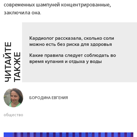
современных шампуней концентрированные,
заключила она.
Кардиолог рассказала, сколько соли
можно есть без риска для здоровья
Ч
И
Т
А
Т
Е
Т
А
К
Ж
Й
Е
Какие правила следует соблюдать во
время купания и отдыха у воды
БОРОДИНА ЕВГЕНИЯ
общество