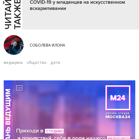
Ч
И
Т
А
Т
Е
Т
А
К
Ж
Й
Е
COVID-19 у младенцев на искусственном
вскармливании
СОБОЛЕВА ИЛОНА
медицина
общество
дети