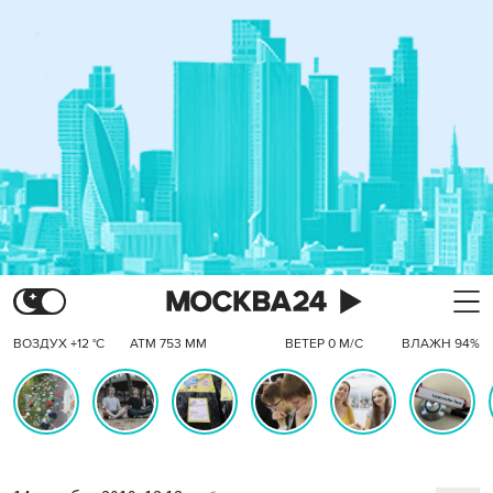
ВОЗДУХ +12 °C
АТМ 753 ММ
ВЕТЕР 0 М/С
ВЛАЖН 94%