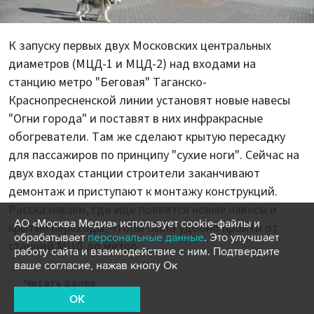
К запуску первых двух Московских центральных
диаметров (МЦД-1 и МЦД-2) над входами на
станцию метро "Беговая" Таганско-
Краснопресненской линии установят новые навесы
"Огни города" и поставят в них инфракрасные
обогреватели. Там же сделают крытую пересадку
для пассажиров по принципу "сухие ноги". Сейчас на
двух входах станции строители заканчивают
демонтаж и приступают к монтажу конструкций.
Рассказываем, где еще появятся новые навесы и
АО «Москва Медиа» использует cookie-файлы и
крытые переходы, чтобы было удобно пройти от
обрабатывает
персональные данные
. Это улучшает
станций МЦД до метро.
работу сайта и взаимодействие с ним. Подтвердите
ваше согласие, нажав кнопу Ок
Читать далее
OK