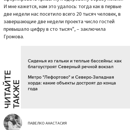
И мне кажется, нам это удалось: тогда как в первые
две недели нас посетило всего 20 тысяч человек, в
завершающие две недели проекта число гостей
превышало цифру в сто тысяч", – заключила
Громова.
Сиденья из гальки и теплые бассейны: как
благоустроят Северный речной вокзал
Ч
И
Т
А
Т
Е
Т
А
К
Ж
Метро "Лефортово" и Северо-Западная
Й
Е
хорда: какие объекты достроят до конца
года
ПАВЕЛКО АНАСТАСИЯ