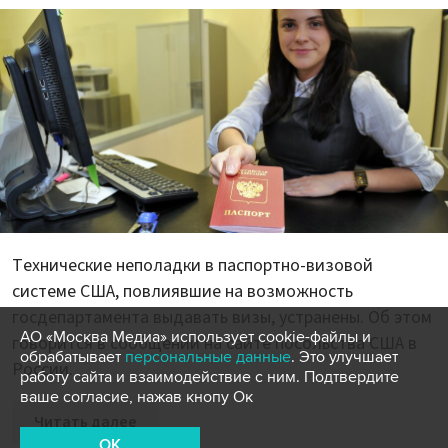
Технические неполадки в паспортно-визовой
системе США, повлиявшие на возможность
госдепартамента выдавать визы, устранены. Об этом
АО «Москва Медиа» использует cookie-файлы и
говорится в сообщении на сайте посольства США в
обрабатывает
персональные данные
. Это улучшает
России.
работу сайта и взаимодействие с ним. Подтвердите
ваше согласие, нажав кнопу Ок
Читать далее
OK