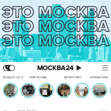
ВОЗДУХ +12 °C
АТМ 753 ММ
ВЕТЕР 0 М/С
ВЛАЖН 94%