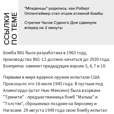
"Младенцы" родились: как Роберт
Оппенгеймер стал отцом атомной бомбы
Е
С
С
Ы
Л
К
И
П
О
Т
Е
М
Стрелки Часов Судного Дня сдвинули
вперед на 2 минуты
Бомба B61 была разработана в 1963 году,
производство B61-12 должно начаться до 2020 года.
Боеприпас заменит предыдущие версии 3, 4, 7 и 10.
Первыми в мире ядерное оружие испытали США.
Произошло это 16 июля 1945 года. В пустыне под
Аламогордо (штат Нью-Мексико) была взорвана
"Тринити" - предшественница бомб "Малыш" и
"Толстяк", сброшенных позднее на Хиросиму и
Нагасаки. 29 августа 1949 года свою бомбу испытал