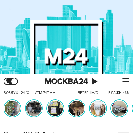
ВОЗДУХ +24 °C
АТМ 747 ММ
ВЕТЕР 1 М/С
ВЛАЖН 46%