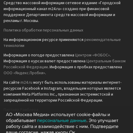
Средство массовой информации сетевое издание «Городской
информационный канал m24.ru» создано при финансовой
поддержке Департамента средств массовой информации и
рекламы г. Москвы.
Политика обработки персональных данных
На информационном ресурсе применяются
рекомендательные
технологии
Информация о погоде предоставлена
Центром «ФОБОС»
.
Информация о курсах валют предоставлена
Центральным банком
Российской Федерации
. Информация о пробках предоставлена
ООО «Яндекс.Пробки»
.
На сайте
m24.ru
могут быть использованы материалы интернет-
ресурсов Facebook и Instagram, владельцем которых является
компания Meta Platforms Inc., признанная экстремистской и
запрещённой на территории Российской Федерации.
Партнёр Рамблера
АО «Москва Медиа» использует cookie-файлы и
обрабатывает
персональные данные
. Это улучшает
работу сайта и взаимодействие с ним. Подтвердите
Москва Медиа
Москва 24
Москва Доверие
ваше согласие, нажав кнопу Ок