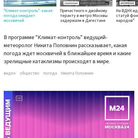
"Климат-контроль": какая
Причастного к двойному
На ВДНХ ид
погода ожидает
теракту в метро Москвы
статуй фо
москвичей
задержали в Дагестане
народов"
В программе "Климат-контроль" ведущий-
метеоролог Никита Поповнин рассказывает, какая
погода ждет москвичей в ближайшее время и какие
зрелищные катаклизмы происходят в мире.
видео
общество
погода
Никита Поповнин