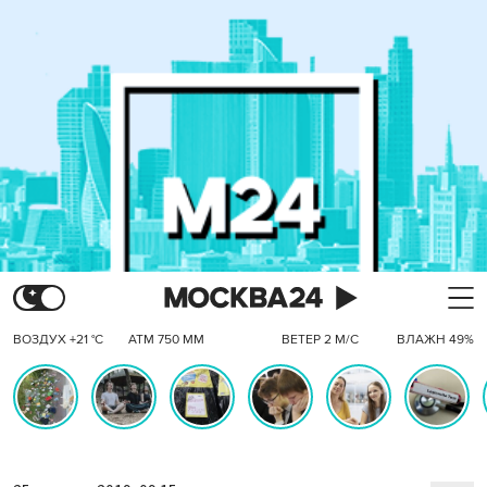
ВОЗДУХ +21 °C
АТМ 750 ММ
ВЕТЕР 2 М/С
ВЛАЖН 49%