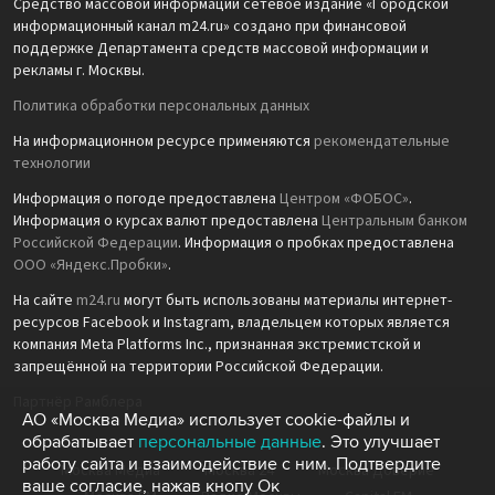
Средство массовой информации сетевое издание «Городской
информационный канал m24.ru» создано при финансовой
поддержке Департамента средств массовой информации и
рекламы г. Москвы.
Политика обработки персональных данных
На информационном ресурсе применяются
рекомендательные
технологии
Информация о погоде предоставлена
Центром «ФОБОС»
.
Информация о курсах валют предоставлена
Центральным банком
Российской Федерации
. Информация о пробках предоставлена
ООО «Яндекс.Пробки»
.
На сайте
m24.ru
могут быть использованы материалы интернет-
ресурсов Facebook и Instagram, владельцем которых является
компания Meta Platforms Inc., признанная экстремистской и
запрещённой на территории Российской Федерации.
Партнёр Рамблера
АО «Москва Медиа» использует cookie-файлы и
обрабатывает
персональные данные
. Это улучшает
работу сайта и взаимодействие с ним. Подтвердите
Москва Медиа
Москва 24
Москва Доверие
ваше согласие, нажав кнопу Ок