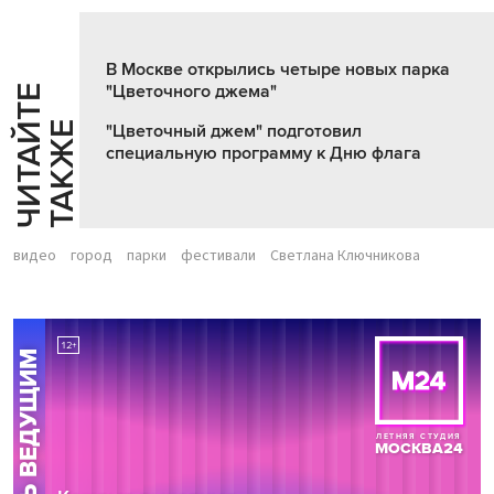
В Москве открылись четыре новых парка
"Цветочного джема"
Ч
И
Т
А
Т
Е
Т
А
К
Ж
Й
Е
"Цветочный джем" подготовил
специальную программу к Дню флага
видео
город
парки
фестивали
Светлана Ключникова