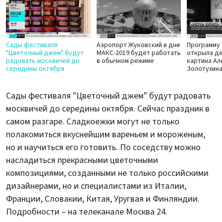
Сады фестиваля
Аэропорт Жуковский в дни
Программу 
"Цветочный джем" будут
МАКС-2019 будет работать
открыла д
радовать москвичей до
в обычном режиме
картина А
середины октября
Золотухин
Сады фестиваля "Цветочный джем" будут радовать
москвичей до середины октября. Сейчас праздник в
самом разгаре. Сладкоежки могут не только
полакомиться вкуснейшим вареньем и мороженым,
но и научиться его готовить. По соседству можно
насладиться прекрасными цветочными
композициями, созданными не только российскими
дизайнерами, но и специалистами из Италии,
Франции, Словакии, Китая, Уругвая и Финляндии.
Подробности – на телеканале Москва 24.