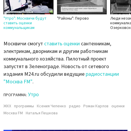
"Утро": Москвичи будут
"Районы": Перово
Люди незак
ставить оценки
коммуналка
коммунальщикам
Озерковск
Москвичи смогут
ставить оценки
сантехникам,
электрикам, дворникам и другим работникам
коммунального хозяйства. Пилотный проект
запустят в Зеленограде. Новость от сетевого
издания M24.ru обсудили ведущие
радиостанции
"Москва FM"
.
Утро
ПРОГРАММА:
ЖКХ
программы
Ксения Чепенко
радио
Роман Карлов
оценки
Москва FM
Наталья Пешкова