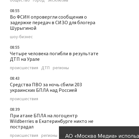
общество
город
эксклюзив
08:55
Во ФСИН опровергли сообщения о
задержке передач в СИЗО для блогера
Шурыгиной
шоу-бизнес
08:55
Четыре человека погибли в результате
ДТП на Урале
происшествия
ДТП
регионы
08:43
Средства ПВО за ночь сбили 203
украинских БПЛА над Россией
происшествия
08:39
При атаке БПЛА на логоцентр
Wildberries в Екатеринбурге никто не
пострадал
АО «Москва Медиа» использ
происшествия
регионы
пожар