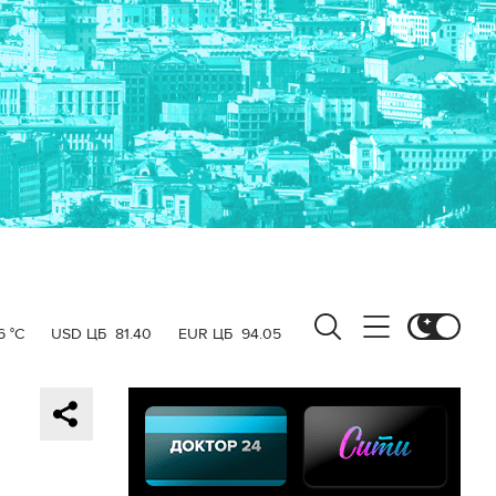
6 °C
USD ЦБ
81.40
EUR ЦБ
94.05