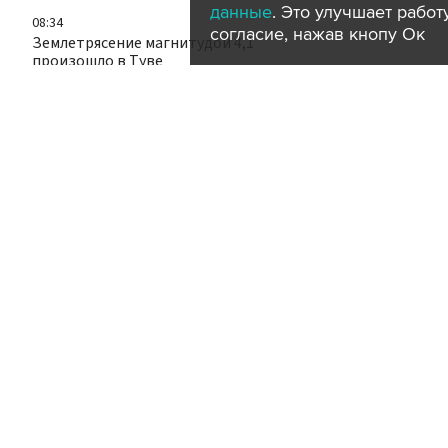
данные
. Это улучшает рабо
08:34
согласие, нажав кнопу Ок
Землетрясение магнитудой 4,1
произошло в Туве
происшествия
регионы
08:30
Киноканал "Комедия" назвал самые
добрые мемы первой половины 2026
года
общество
08:29
Электрички Курского направления
задерживаются в сторону Москвы
транспорт
город
08:21
Россия примет участие в церемонии
памяти жертв атомной бомбардировки
Нагасаки
политика
за рубежом