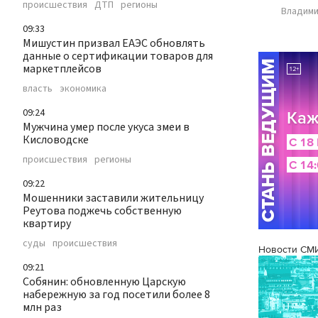
происшествия
ДТП
регионы
Владими
09:33
Мишустин призвал ЕАЭС обновлять
данные о сертификации товаров для
маркетплейсов
власть
экономика
09:24
Мужчина умер после укуса змеи в
Кисловодске
происшествия
регионы
09:22
Мошенники заставили жительницу
Реутова поджечь собственную
квартиру
суды
происшествия
Новости СМ
09:21
Собянин: обновленную Царскую
набережную за год посетили более 8
млн раз