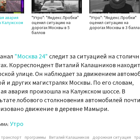
ная авария
"Утро": "Яндекс.Пробки"
"Утро": "Яндекс.Пробки"
а Калужском
оценил ситуацию на
оценил ситуацию на
дорогах Москвы в 5
дорогах Москвы в 3 балла
баллов
канал
"Москва 24"
следит за ситуацией на столич
ах. Корреспондент Виталий Калашников находит
ской улице. Он наблюдает за движением автомо
ой и других магистралях Москвы. По его словам,
ая авария произошла на Калужском шоссе. В
ьтате лобового столкновения автомобилей почт
изовано движение в деревне Мамыри.
Утро
ММА:
транспорт
программы
Виталий Калашников
дорожная ситуация
тр