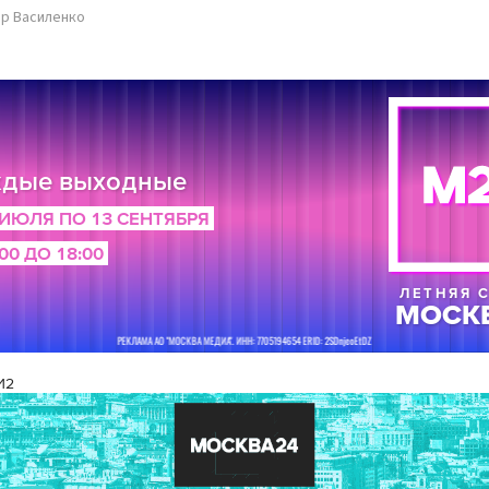
р Василенко
И2