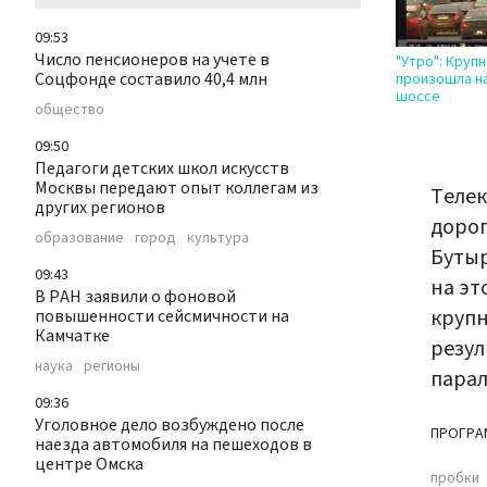
09:53
Число пенсионеров на учете в
"Утро": Круп
Соцфонде составило 40,4 млн
произошла н
шоссе
общество
09:50
Педагоги детских школ искусств
Москвы передают опыт коллегам из
Теле
других регионов
дорог
образование
город
культура
Бутыр
09:43
на эт
В РАН заявили о фоновой
крупн
повышенности сейсмичности на
Камчатке
резул
наука
регионы
парал
09:36
Уголовное дело возбуждено после
ПРОГРА
наезда автомобиля на пешеходов в
центре Омска
пробки