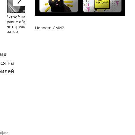
МКАД не превышает 12
Москвы в
км/ч
"Утро": На Профсоюзной
улице образовался
четырехкилометровый
Новости СМИ2
затор
ных
ся на
билей
и
афик