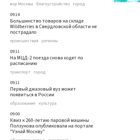
мэр Москвы
благоустройство
город
09:14
Большинство товаров на складе
Wildberries в Свердловской области не
пострадало
происшествия
регионы
09:11
На МЦД-2 поезда снова ходят по
расписанию
транспорт
город
09:11
Первый джазовый вуз может
появиться в России
образование
культура
09:00
Квиз к 260-летию паровой машины
Ползунова опубликовали на портале
"Узнай Москву"