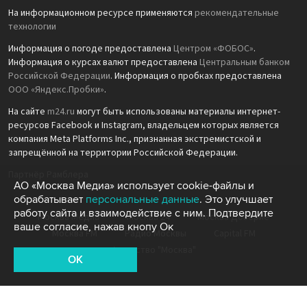
На информационном ресурсе применяются
рекомендательные
технологии
Информация о погоде предоставлена
Центром «ФОБОС»
.
Информация о курсах валют предоставлена
Центральным банком
Российской Федерации
. Информация о пробках предоставлена
ООО «Яндекс.Пробки»
.
На сайте
m24.ru
могут быть использованы материалы интернет-
ресурсов Facebook и Instagram, владельцем которых является
компания Meta Platforms Inc., признанная экстремистской и
запрещённой на территории Российской Федерации.
Партнёр Рамблера
АО «Москва Медиа» использует cookie-файлы и
обрабатывает
персональные данные
. Это улучшает
работу сайта и взаимодействие с ним. Подтвердите
Москва Медиа
Москва 24
Москва Доверие
ваше согласие, нажав кнопу Ок
Москва FM
Радио Москвы
Capital FM
Агентство "Москва"
OK