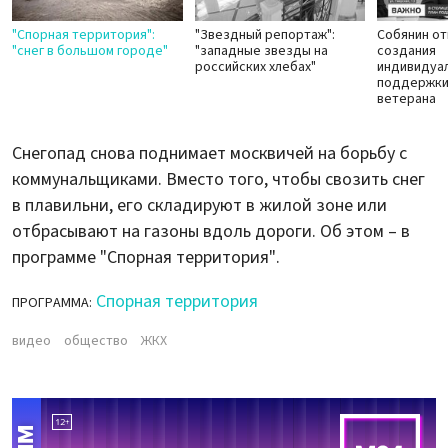
"Спорная территория":
"Звездный репортаж":
Собянин от
"снег в большом городе"
"западные звезды на
создания
российских хлебах"
индивидуал
поддержки
ветерана
Снегопад снова поднимает москвичей на борьбу с
коммунальщиками. Вместо того, чтобы свозить снег
в плавильни, его складируют в жилой зоне или
отбрасывают на газоны вдоль дороги. Об этом – в
программе "Спорная территория".
Спорная территория
ПРОГРАММА:
видео
общество
ЖКХ