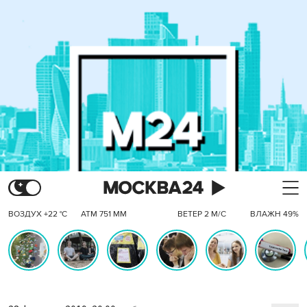
ВОЗДУХ +22 °C
АТМ 751 ММ
ВЕТЕР 2 М/С
ВЛАЖН 49%