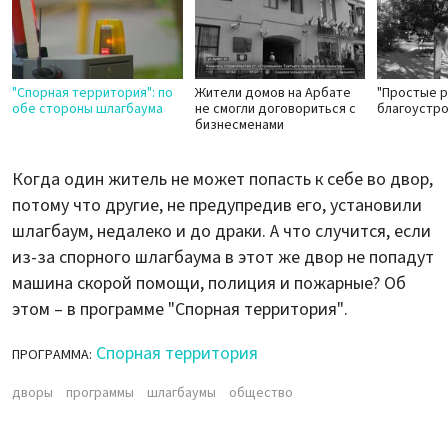
"Спорная территория": по
Жители домов на Арбате
"Простые р
обе стороны шлагбаума
не смогли договориться с
благоустр
бизнесменами
Когда один житель не может попасть к себе во двор,
потому что другие, не предупредив его, установили
шлагбаум, недалеко и до драки. А что случится, если
из-за спорного шлагбаума в этот же двор не попадут
машина скорой помощи, полиция и пожарные? Об
этом – в программе "Спорная территория".
Спорная территория
ПРОГРАММА:
дворы
программы
шлагбаумы
общество