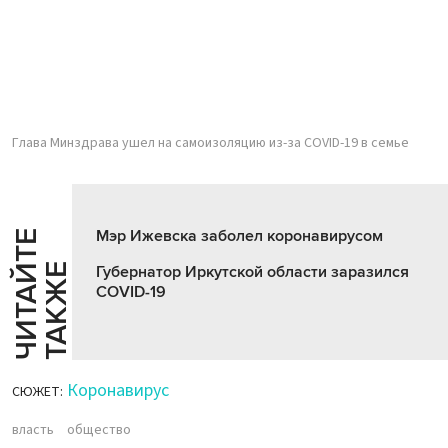
Глава Минздрава ушел на самоизоляцию из-за СOVID-19 в семье
Мэр Ижевска заболел коронавирусом
Ч
И
Т
А
Т
Е
Т
А
К
Ж
Й
Е
Губернатор Иркутской области заразился
COVID-19
Коронавирус
СЮЖЕТ:
власть
общество