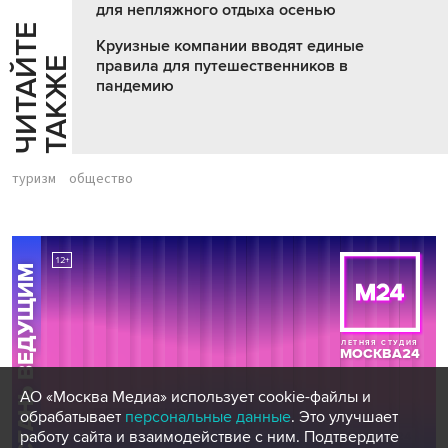
для непляжного отдыха осенью
Ч
И
Т
А
Т
Е
Т
А
К
Ж
Круизные компании вводят единые
Й
Е
правила для путешественников в
пандемию
туризм
общество
АО «Москва Медиа» использует cookie-файлы и
обрабатывает
персональные данные
. Это улучшает
работу сайта и взаимодействие с ним. Подтвердите