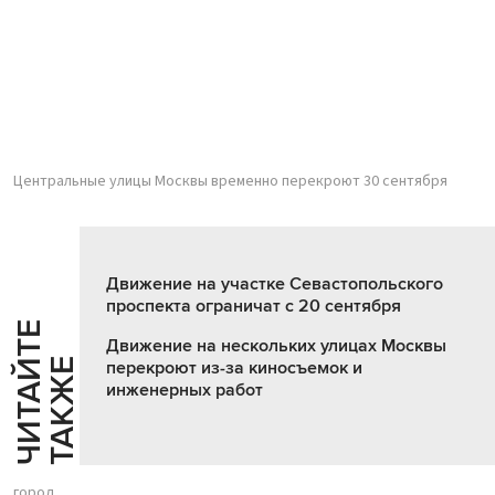
Центральные улицы Москвы временно перекроют 30 сентября
Движение на участке Севастопольского
проспекта ограничат с 20 сентября
Ч
И
Т
А
Т
Е
Т
А
К
Ж
Движение на нескольких улицах Москвы
Й
Е
перекроют из-за киносъемок и
инженерных работ
город