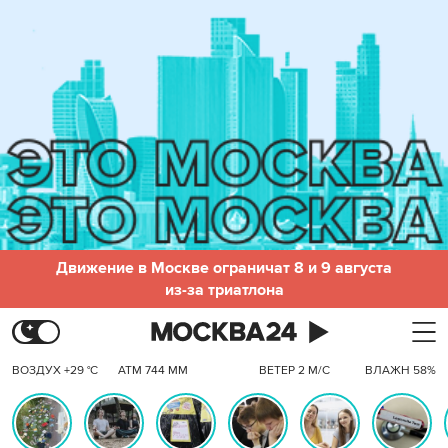
Движение в Москве ограничат 8 и 9 августа
из-за триатлона
ВОЗДУХ +29 °C
АТМ 744 ММ
ВЕТЕР 2 М/С
ВЛАЖН 58%