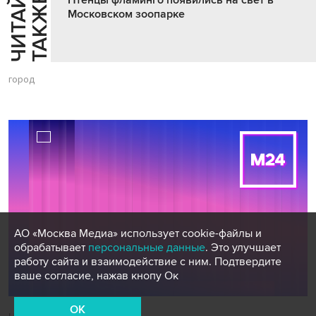
Ч
И
Т
А
Т
Е
Т
А
К
Ж
Й
Е
Птенцы фламинго появились на свет в
Московском зоопарке
город
АО «Москва Медиа» использует cookie-файлы и
обрабатывает
персональные данные
. Это улучшает
работу сайта и взаимодействие с ним. Подтвердите
ваше согласие, нажав кнопу Ок
OK