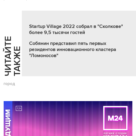
Startup Village 2022 собрал в "Сколкове"
более 9,5 тысячи гостей
Ч
И
Т
А
Т
Е
Т
А
К
Ж
Собянин представил пять первых
Й
Е
резидентов инновационного кластера
"Ломоносов"
город