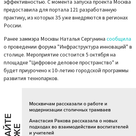
эффективностью. С момента запуска проекта Москва
предоставила для портала 121 разработанную
практику, из которых 35 уже внедряются в регионах
России.
Ранее заммэра Москвы Наталья Сергунина
сообщила
о проведении форума "Инфраструктура инноваций" в
столице. Мероприятие состоится 5 октября на
площадке "Цифровое деловое пространство" и
будет приурочено к 10-летию городской программы
развития технопарков.
Москвичам рассказали о работе и
модернизации столичных трамваев
Ч
И
Т
А
Т
Е
Т
А
К
Ж
Анастасия Ракова рассказала о новых
подходах во взаимодействии воспитателей
и учителей