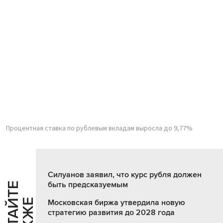
Процентная ставка по рублевым вкладам выросла до 9,77%
Силуанов заявил, что курс рубля должен
быть предсказуемым
Ч
И
Т
А
Т
Е
Т
А
К
Ж
Й
Е
Московская биржа утвердила новую
стратегию развития до 2028 года