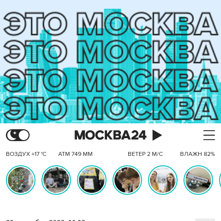
ВОЗДУХ +17 °C
АТМ 749 ММ
ВЕТЕР 2 М/С
ВЛАЖН 82%