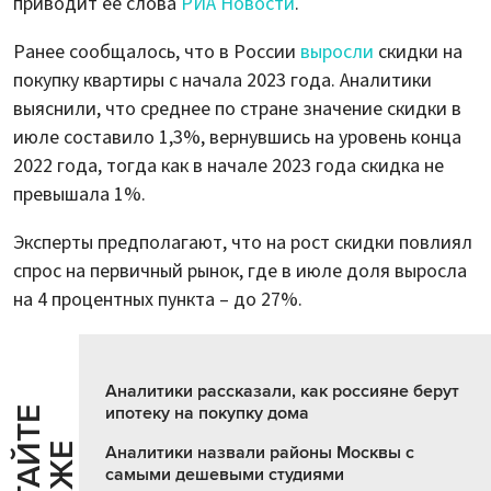
приводит ее слова
РИА Новости
.
Ранее сообщалось, что в России
выросли
скидки на
покупку квартиры с начала 2023 года. Аналитики
выяснили, что среднее по стране значение скидки в
июле составило 1,3%, вернувшись на уровень конца
2022 года, тогда как в начале 2023 года скидка не
превышала 1%.
Эксперты предполагают, что на рост скидки повлиял
спрос на первичный рынок, где в июле доля выросла
на 4 процентных пункта – до 27%.
Аналитики рассказали, как россияне берут
ипотеку на покупку дома
Ч
И
Т
А
Т
Е
Т
А
К
Ж
Аналитики назвали районы Москвы с
самыми дешевыми студиями