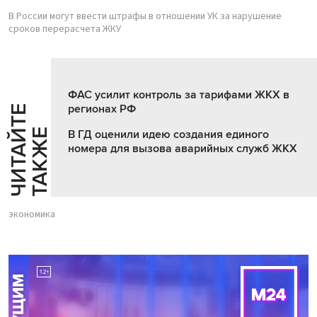
В России могут ввести штрафы в отношении УК за нарушение
сроков перерасчета ЖКУ
ФАС усилит контроль за тарифами ЖКХ в
регионах РФ
Ч
И
Т
А
Т
Е
Т
А
К
Ж
Й
Е
В ГД оценили идею создания единого
номера для вызова аварийных служб ЖКХ
экономика