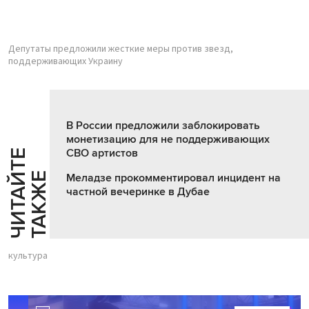
Депутаты предложили жесткие меры против звезд,
поддерживающих Украину
В России предложили заблокировать
монетизацию для не поддерживающих
СВО артистов
Ч
И
Т
А
Т
Е
Т
А
К
Ж
Й
Е
Меладзе прокомментировал инцидент на
частной вечеринке в Дубае
культура