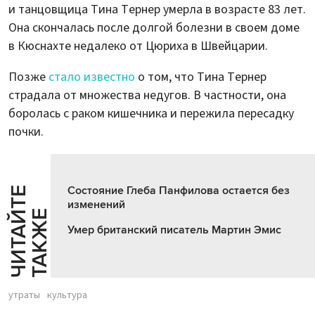
и танцовщица Тина Тернер умерла в возрасте 83 лет.
Она скончалась после долгой болезни в своем доме
в Кюснахте недалеко от Цюриха в Швейцарии.
Позже
стало известно
о том, что Тина Тернер
страдала от множества недугов. В частности, она
боролась с раком кишечника и пережила пересадку
почки.
Состояние Глеба Панфилова остается без
Ч
И
Т
А
Т
Е
Т
А
К
Ж
изменений
Й
Е
Умер британский писатель Мартин Эмис
утраты
культура