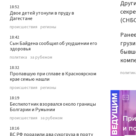
Други
18:52
секре
Двое детей утонули в пруду в
Дагестане
(СНБО
происшествия
регионы
Ранее
18:42
грузи
Сын Байдена сообщил об ухудшении его
здоровья
бывше
политика
за рубежом
компе
18:32
политик
Пропавшую при сплаве в Красноярском
крае семью нашли
происшествия
регионы
18:19
Беспилотник взорвался около границы
Болгарии и Румынии
происшествия
за рубежом
18:16
ВС РФ поразили два сухогруза в порту