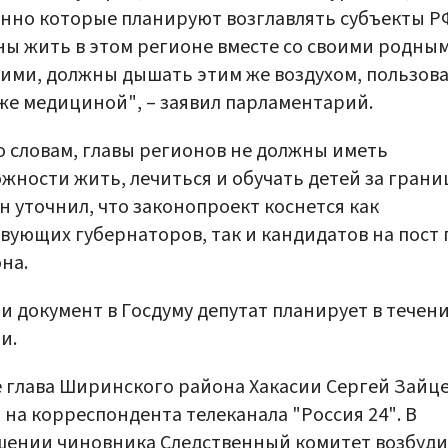
нно которые планируют возглавлять субъекты Р
ы жить в этом регионе вместе со своими родны
ими, должны дышать этим же воздухом, пользов
же медициной", – заявил парламентарий.
о словам, главы регионов не должны иметь
жности жить, лечиться и обучать детей за грани
 уточнил, что законопроект коснется как
вующих губернаторов, так и кандидатов на пост 
на.
и документ в Госдуму депутат планирует в течен
и.
 глава Ширинского района Хакасии Сергей Зайц
л
на корреспондента телеканала "Россия 24". В
шении чиновника Следственный комитет возбуди