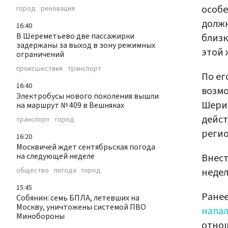
особе
город
реновация
должн
16:40
В Шереметьево две пассажирки
близк
задержаны за выход в зону режимных
этой 
ограничений
происшествия
транспорт
По ег
16:40
возмо
Электробусы нового поколения вышли
Шерин
на маршрут № 409 в Вешняках
дейст
транспорт
город
регио
16:20
Москвичей ждет сентябрьская погода
на следующей неделе
Внест
недел
общество
погода
город
15:45
Ранее
Собянин: семь БПЛА, летевших на
Москву, уничтожены системой ПВО
напа
Минобороны
отно