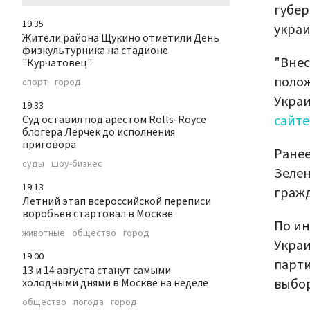
губер
19:35
украи
Жители района Щукино отметили День
физкультурника на стадионе
"Внес
"Курчатовец"
полож
спорт
город
Украи
19:33
сайте
Суд оставил под арестом Rolls-Royce
блогера Лерчек до исполнения
приговора
Ранее
суды
шоу-бизнес
Зелен
19:13
гражд
Летний этап всероссийской переписи
воробьев стартовал в Москве
По ин
животные
общество
город
Украи
19:00
парти
13 и 14 августа станут самыми
выбо
холодными днями в Москве на неделе
общество
погода
город