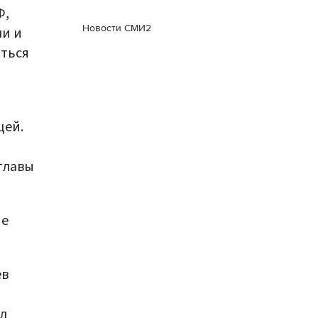
Ф,
Новости СМИ2
ми и
аться
цей.
главы
ие
ев
л