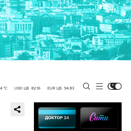
4 °C
USD ЦБ
82.16
EUR ЦБ
94.83