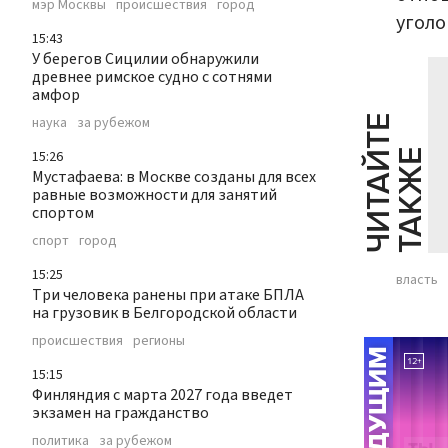
мэр Москвы
происшествия
город
уголо
15:43
У берегов Сицилии обнаружили
древнее римское судно с сотнями
амфор
Ч
И
Т
А
Т
Е
Т
А
К
Ж
наука
за рубежом
Й
Е
15:26
Мустафаева: в Москве созданы для всех
равные возможности для занятий
спортом
спорт
город
15:25
власть
Три человека ранены при атаке БПЛА
на грузовик в Белгородской области
происшествия
регионы
15:15
Финляндия с марта 2027 года введет
экзамен на гражданство
политика
за рубежом