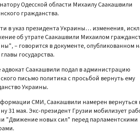
натору Одесской области Михаилу Саакашвили
нского гражданства.
ти в указ президента Украины… изменения, иск
ение об утрате Саакашвили Михаилом гражданс
ны", – говорится в документе, опубликованном н
главы государства.
 адвокат Саакашвили подал в администрацию
ского письмо политика с просьбой вернуть ему
анство Украины.
формации СМИ, Саакашвили намерен вернуться 
ну 31 мая. Экс-президент Грузии мобилизует раб
и "Движение новых сил" перед парламентскими
рами.