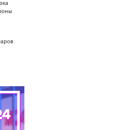
юка
ороны
ларов