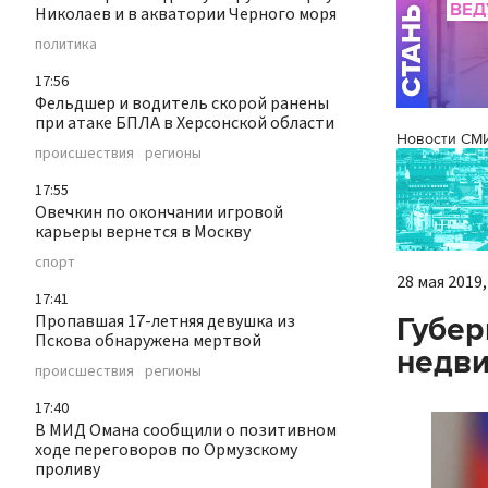
Николаев и в акватории Черного моря
политика
17:56
Фельдшер и водитель скорой ранены
при атаке БПЛА в Херсонской области
Новости СМ
происшествия
регионы
17:55
Овечкин по окончании игровой
карьеры вернется в Москву
спорт
28 мая 2019,
17:41
Пропавшая 17-летняя девушка из
Губер
Пскова обнаружена мертвой
недви
происшествия
регионы
17:40
В МИД Омана сообщили о позитивном
ходе переговоров по Ормузскому
проливу