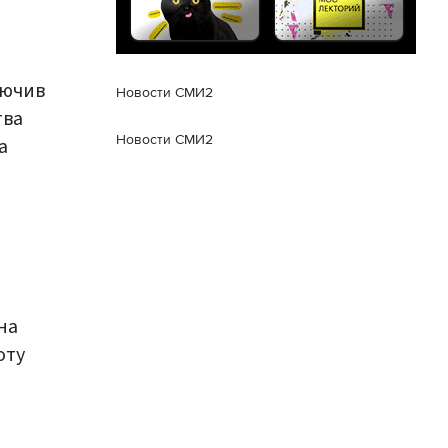
лючив
Новости СМИ2
тва
Новости СМИ2
а
на
оту