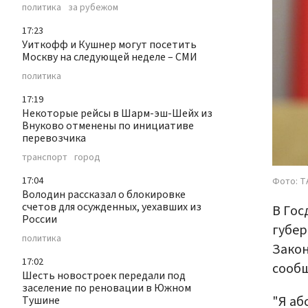
политика
за рубежом
17:23
Уиткофф и Кушнер могут посетить
Москву на следующей неделе – СМИ
политика
17:19
Некоторые рейсы в Шарм-эш-Шейх из
Внуково отменены по инициативе
перевозчика
транспорт
город
17:04
Фото: Т
Володин рассказал о блокировке
счетов для осужденных, уехавших из
В Гос
России
губер
политика
Закон
17:02
сооб
Шесть новостроек передали под
заселение по реновации в Южном
"Я аб
Тушине