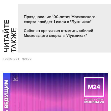
Празднование 100-летия Московского
спорта пройдет 1 июля в "Лужниках"
Ч
И
Т
А
Т
Е
Т
А
К
Ж
Й
Е
Собянин пригласил отметить юбилей
Московского спорта в "Лужниках"
транспорт
метро