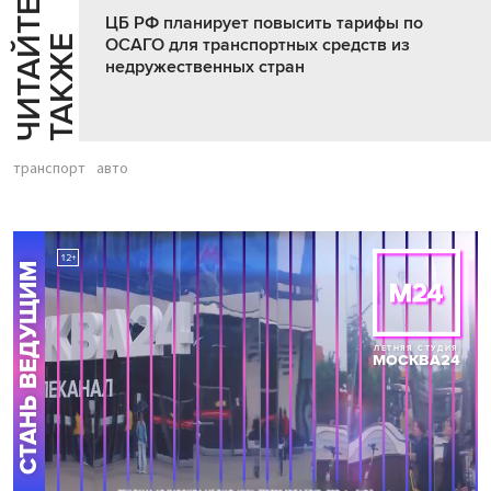
Ч
И
Т
А
Т
Е
Т
А
К
Ж
ЦБ РФ планирует повысить тарифы по
Й
Е
ОСАГО для транспортных средств из
недружественных стран
транспорт
авто