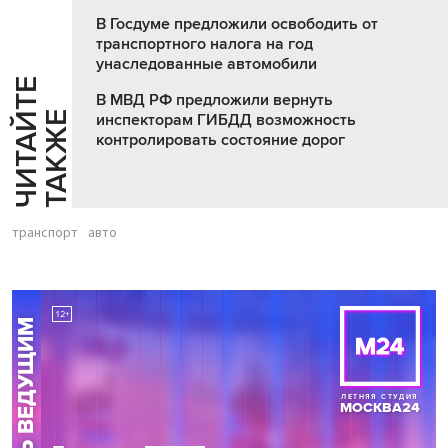
В Госдуме предложили освободить от
транспортного налога на год
унаследованные автомобили
Ч
И
Т
А
Т
Е
Т
А
К
Ж
В МВД РФ предложили вернуть
Й
Е
инспекторам ГИБДД возможность
контролировать состояние дорог
транспорт
авто