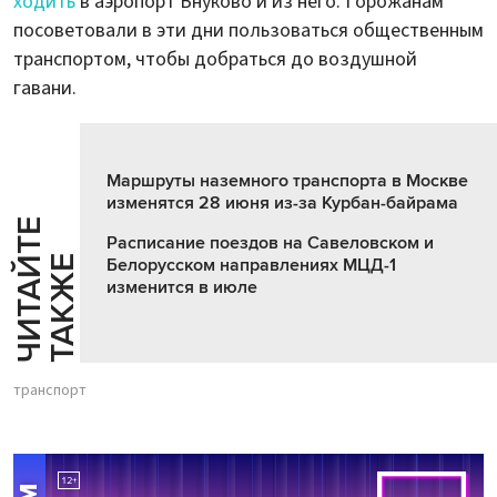
ходить
в аэропорт Внуково и из него. Горожанам
посоветовали в эти дни пользоваться общественным
транспортом, чтобы добраться до воздушной
гавани.
Маршруты наземного транспорта в Москве
изменятся 28 июня из-за Курбан-байрама
Ч
И
Т
А
Т
Е
Т
А
К
Ж
Расписание поездов на Савеловском и
Й
Е
Белорусском направлениях МЦД-1
изменится в июле
транспорт