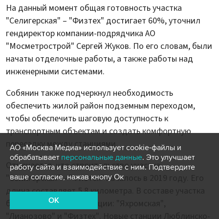
На данный момент общая готовность участка
"Селигерская" – "Физтех" достигает 60%, уточнил
гендиректор компании-подрядчика АО
"Мосметрострой" Сергей Жуков. По его словам, были
начаты отделочные работы, а также работы над
инженерными системами.
Собянин также подчеркнул необходимость
обеспечить жилой район подземным переходом,
чтобы обеспечить шаговую доступность к
транспортным объектам и создать комфортную
пересадку между станциями.
АО «Москва Медиа» использует cookie-файлы и
обрабатывает
персональные данные
. Это улучшает
Отмечается, что строительство участка
работу сайта и взаимодействие с ним. Подтвердите
"Селигерская" – "Физтех" началось в 2019 году. Его
ваше согласие, нажав кнопу Ок
длина составляет 5,8 километра. В составе участка
OK
будут открыты три станции: "Яхромская",
"Лианозово" и "Физтех". Новые станции Люблинско-