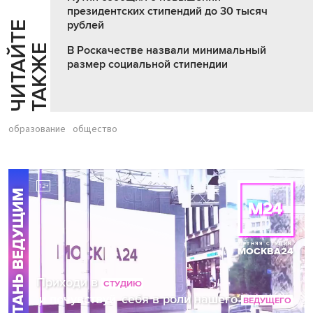
президентских стипендий до 30 тысяч
рублей
Ч
И
Т
А
Т
Е
Т
А
К
Ж
Й
Е
В Роскачестве назвали минимальный
размер социальной стипендии
образование
общество