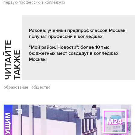
первую профессию в колледжах
Ракова: ученики предпрофклассов Москвы
получат профессии в колледжах
Ч
И
Т
А
Т
Е
Т
А
К
Ж
"Мой район. Новости": более 10 тыс
Й
Е
бюджетных мест создадут в колледжах
Москвы
образование
общество