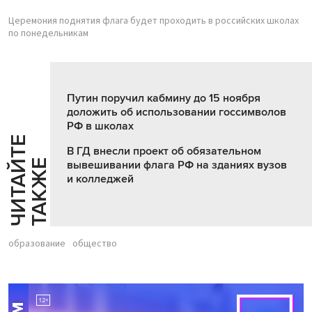
Церемония поднятия флага будет проходить в российских школах
по понедельникам
Путин поручил кабмину до 15 ноября
доложить об использовании госсимволов
РФ в школах
Ч
И
Т
А
Т
Е
Т
А
К
Ж
В ГД внесли проект об обязательном
Й
Е
вывешивании флага РФ на зданиях вузов
и колледжей
образование
общество