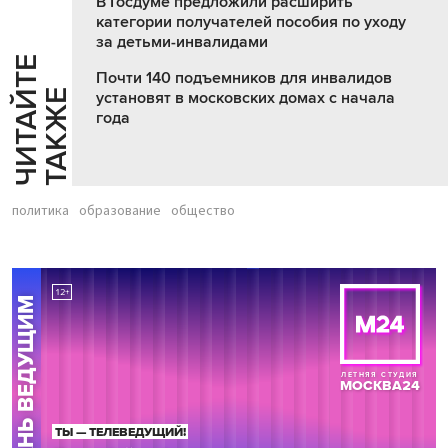
В Госдуме предложили расширить
категории получателей пособия по уходу
за детьми-инвалидами
Ч
И
Т
А
Т
Е
Т
А
К
Ж
Почти 140 подъемников для инвалидов
Й
Е
установят в московских домах с начала
года
политика
образование
общество