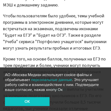
МЭШ к домашнему заданию.
Чтобы пользователям было удобнее, темы учебной
программы в электронном дневнике, которые могут
встречаться на экзаменах, подсвечены иконками
"Будет на ЕГЭ" и "Будет на ОГЭ". Также в разделе
"Учеба" сервиса "Портфолио учащегося" выпускники
могут узнать результаты пробных и итоговых ЕГЭ.
Кроме того, на основе баллов, полученных на ЕГЭ по
трем предметам и более, ученики могут получить
автоподборку рекомендованных для поступления
АО «Москва Медиа» использует cookie-файлы и
вузов и специальностей.
обрабатывает
персональные данные
. Это улучшает
работу сайта и взаимодействие с ним. Подтвердите
Ранее Сергей Собянин
утвердил
выплаты учителям
ваше согласие, нажав кнопу Ок
за успешную подготовку школьников к ЕГЭ. По его
словам, выплату уже получили больше 8,5 тысячи
OK
педагогов, чьи ученики показали отличные