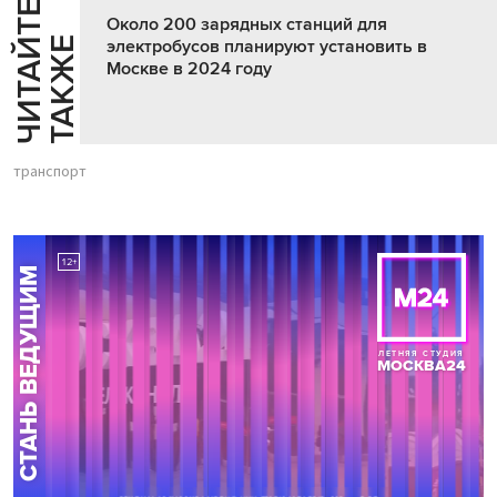
Ч
И
Т
А
Т
Е
Т
А
К
Ж
Около 200 зарядных станций для
Й
Е
электробусов планируют установить в
Москве в 2024 году
транспорт