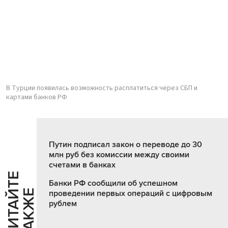
В Турции появилась возможность расплатиться через СБП и
картами банков РФ
Путин подписал закон о переводе до 30
млн руб без комиссии между своими
счетами в банках
Ч
И
Т
А
Т
Е
Т
А
К
Ж
Банки РФ сообщили об успешном
Й
Е
проведении первых операций с цифровым
рублем