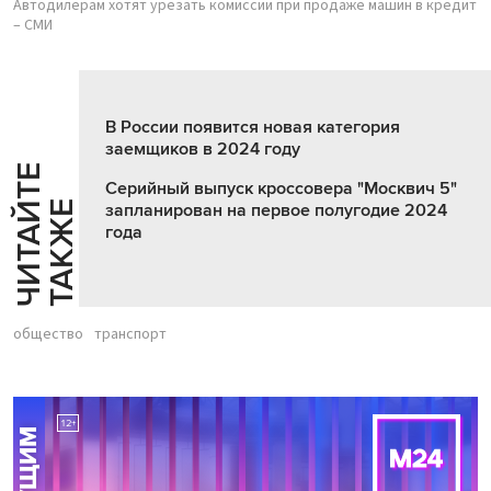
Автодилерам хотят урезать комиссии при продаже машин в кредит
– СМИ
В России появится новая категория
заемщиков в 2024 году
Ч
И
Т
А
Т
Е
Т
А
К
Ж
Серийный выпуск кроссовера "Москвич 5"
Й
Е
запланирован на первое полугодие 2024
года
общество
транспорт