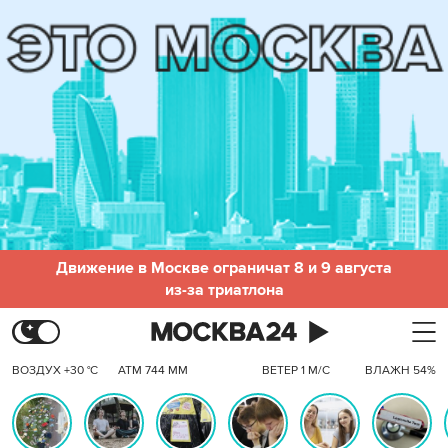
Движение в Москве ограничат 8 и 9 августа
из-за триатлона
ВОЗДУХ +30 °C
АТМ 744 ММ
ВЕТЕР 1 М/С
ВЛАЖН 54%