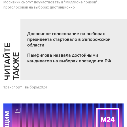
Москвичи смогут поучаствовать в "Миллионе призов",
проголосовав на выборах дистанционно
Досрочное голосование на выборах
президента стартовало в Запорожской
области
Ч
И
Т
А
Т
Е
Т
А
К
Ж
Й
Е
Памфилова назвала достойными
кандидатов на выборах президента РФ
транспорт
выборы2024