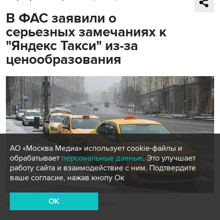
В ФАС заявили о
серьезных замечаниях к
"Яндекс Такси" из-за
ценообразования
АО «Москва Медиа» использует cookie-файлы и
обрабатывает
персональные данные
. Это улучшает
работу сайта и взаимодействие с ним. Подтвердите
ваше согласие, нажав кнопу Ок
OK
Фото: Москва 24/Антон Великжанин