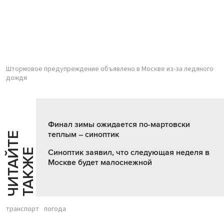
Штормовое предупреждение объявлено в Москве из-за ледяного
дождя
Финал зимы ожидается по-мартовски
теплым – синоптик
Ч
И
Т
А
Т
Е
Т
А
К
Ж
Й
Е
Синоптик заявил, что следующая неделя в
Москве будет малоснежной
транспорт
погода