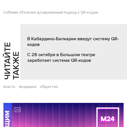
Собянин объяснил дозированный подход к QR-кодам
В Кабардино-Балкарии введут систему QR-
кодов
Ч
И
Т
А
Т
Е
Т
А
К
Ж
Й
Е
С 28 октября в Большом театре
заработает система QR-кодов
власть
медицина
общество