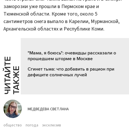
заморозки уже прошли в Пермском крае и
Тюменской области. Кроме того, около 5
сантиметров снега выпало в Карелии, Мурманской,
Архангельской областях и Республике Коми.
"Мама, я боюсь": очевидцы рассказали о
прошедшем шторме в Москве
Ч
И
Т
А
Т
Е
Т
А
К
Ж
Й
Е
Сгинет тьма: что добавить в рацион при
дефиците солнечных лучей
МЕДВЕДЕВА СВЕТЛАНА
общество
погода
эксклюзив