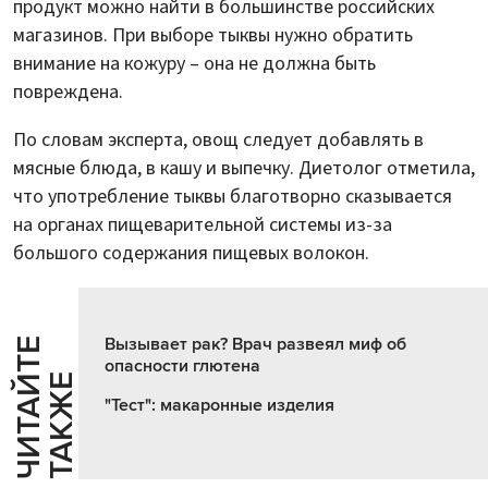
продукт можно найти в большинстве российских
магазинов. При выборе тыквы нужно обратить
внимание на кожуру – она не должна быть
повреждена.
По словам эксперта, овощ следует добавлять в
мясные блюда, в кашу и выпечку. Диетолог отметила,
что употребление тыквы благотворно сказывается
на органах пищеварительной системы из-за
большого содержания пищевых волокон.
Вызывает рак? Врач развеял миф об
Ч
И
Т
А
Т
Е
Т
А
К
Ж
опасности глютена
Й
Е
"Тест": макаронные изделия