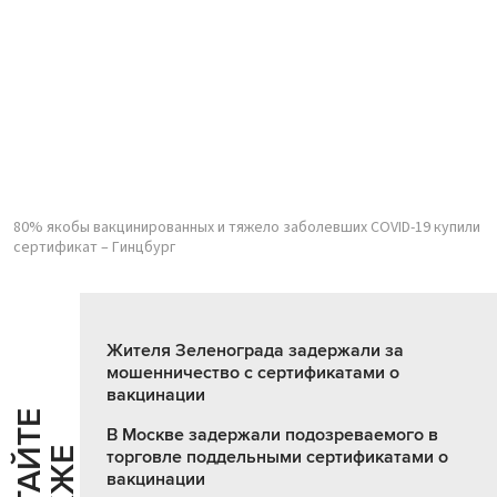
80% якобы вакцинированных и тяжело заболевших COVID-19 купили
сертификат – Гинцбург
Жителя Зеленограда задержали за
мошенничество с сертификатами о
вакцинации
Ч
И
Т
А
Т
Е
Т
А
К
Ж
В Москве задержали подозреваемого в
торговле поддельными сертификатами о
вакцинации