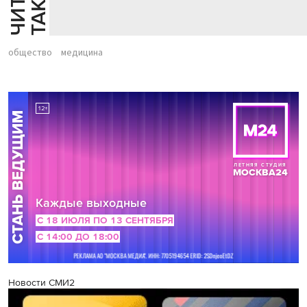
Й
Е
общество
медицина
Новости СМИ2