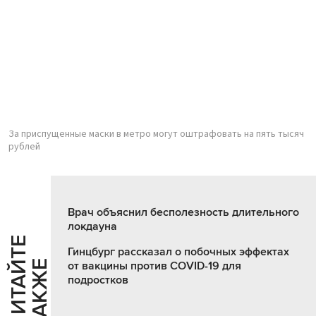
За приспущенные маски в метро могут оштрафовать на пять тысяч
рублей
Врач объяснил бесполезность длительного
локдауна
Ч
И
Т
А
Т
Е
Т
А
К
Ж
Гинцбург рассказал о побочных эффектах
Й
Е
от вакцины против COVID-19 для
подростков