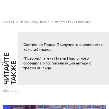
Состояние Павла Прилучного оценивается как стабильное
Состояние Павла Прилучного оценивается
как стабильное
Ч
И
Т
А
Т
Е
Т
А
К
Ж
"Историс": агент Павла Прилучного
Й
Е
сообщила о госпитализации актера с
травмами лица
общество