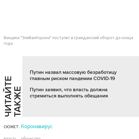
Вакцина "ЭпиВакКорона" поступит в гражданский оборот до конца
года
Путин назвал массовую безработицу
главным риском пандемии COVID-19
Ч
И
Т
А
Т
Е
Т
А
К
Ж
Й
Е
Путин заявил, что власть должна
стремиться выполнять обещания
Коронавирус
СЮЖЕТ:
власть
общество