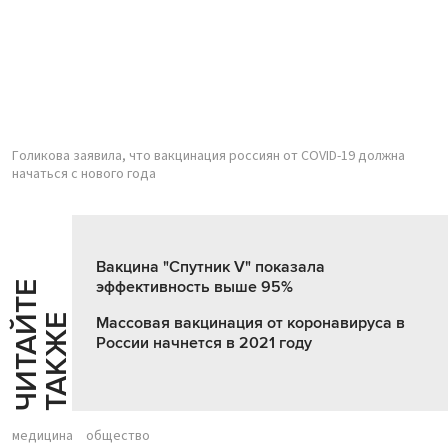
Голикова заявила, что вакцинация россиян от COVID-19 должна
начаться с нового года
Вакцина "Спутник V" показала
эффективность выше 95%
Ч
И
Т
А
Т
Е
Т
А
К
Ж
Й
Е
Массовая вакцинация от коронавируса в
России начнется в 2021 году
медицина
общество