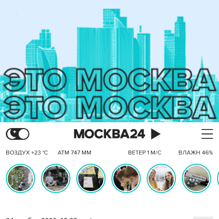
ВОЗДУХ +23 °C
АТМ 747 ММ
ВЕТЕР 1 М/С
ВЛАЖН 46%