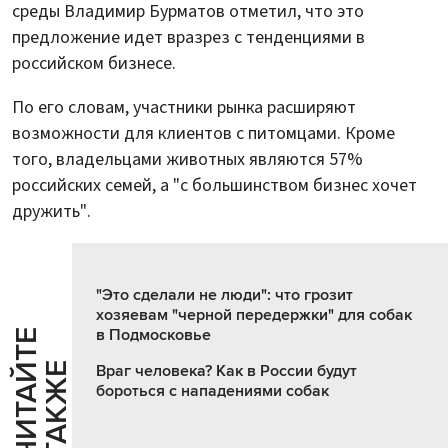
среды Владимир Бурматов отметил, что это
предложение идет вразрез с тенденциями в
российском бизнесе.
По его словам, участники рынка расширяют
возможности для клиентов с питомцами. Кроме
того, владельцами животных являются 57%
российских семей, а "с большинством бизнес хочет
дружить".
"Это сделали не люди": что грозит
хозяевам "черной передержки" для собак
в Подмосковье
Ч
И
Т
А
Т
Е
Т
А
К
Ж
Й
Е
Враг человека? Как в России будут
бороться с нападениями собак