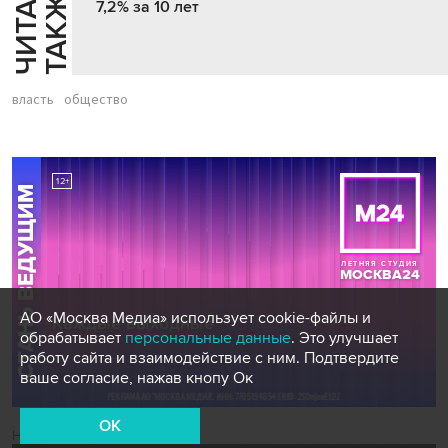
Ч
И
Т
А
Т
Е
Т
А
К
Ж
Й
Е
7,2% за 10 лет
власть
общество
АО «Москва Медиа» использует cookie-файлы и
обрабатывает
персональные данные
. Это улучшает
работу сайта и взаимодействие с ним. Подтвердите
ваше согласие, нажав кнопу Ок
OK
Новости СМИ2