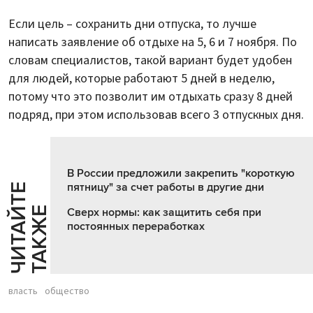
Если цель – сохранить дни отпуска, то лучше
написать заявление об отдыхе на 5, 6 и 7 ноября. По
словам специалистов, такой вариант будет удобен
для людей, которые работают 5 дней в неделю,
потому что это позволит им отдыхать сразу 8 дней
подряд, при этом использовав всего 3 отпускных дня.
В России предложили закрепить "короткую
пятницу" за счет работы в другие дни
Ч
И
Т
А
Т
Е
Т
А
К
Ж
Й
Е
Сверх нормы: как защитить себя при
постоянных переработках
власть
общество