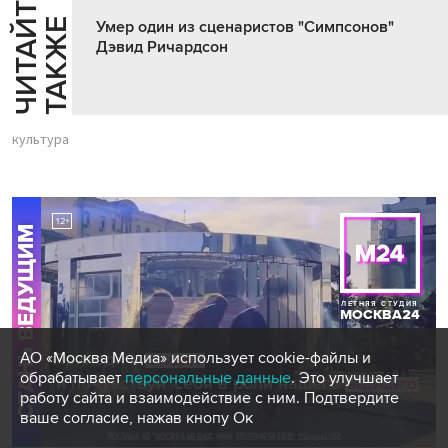
Ч
И
Т
А
Т
Е
Т
А
К
Ж
Й
Е
Умер один из сценаристов "Симпсонов"
Дэвид Ричардсон
культура
АО «Москва Медиа» использует cookie-файлы и
обрабатывает
персональные данные
. Это улучшает
работу сайта и взаимодействие с ним. Подтвердите
ваше согласие, нажав кнопу Ок