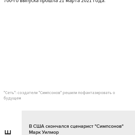
700-го выпуска прошла 21 марта 2021 года.
"Сеть": создатели "Симпсонов" решили пофантазировать о
будущем
В США скончался сценарист "Симпсонов"
Марк Уилмор