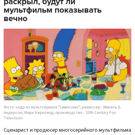
раскрыл, будут ли
мультфильм показывать
вечно
Фото: кадр из мультсериала "Симпсоны"; режиссер - Микель Б.
Андерсон, Марк Керклэнд; производство - 20th Century Fox
Television
Сценарист и продюсер многосерийного мультфильма