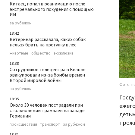
Китаец попал в реанимацию после
экстремального похудения с помощью
ИИ
за рубежом
18:42
Ветеринар рассказала, каких собак
нельзя брать на прогулку в лес
животные
общество
эксклюзив
18:38
Сотрудников телецентра в Кельне
эвакуировали из-за бомбы времен
Второй мировой войны
Фото: п
за рубежом
Госду
18:35
ежего
Около 30 человек пострадали при
столкновении трамваев на западе
детьм
Германии
прож
происшествия
транспорт
за рубежом
18:31