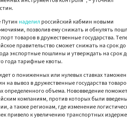
менных инструментов контроля", – уточнил
стин.
е Путин
наделил
российский кабмин новыми
мочиями, позволив ему снижать и обнулять пош
спорт товаров в дружественные государства. Теп
йское правительство сможет снижать на срок до
ода экспортные пошлины и утверждать на срок д
о года тарифные квоты.
идет о пониженных или нулевых ставках таможе
н на вывоз в дружественные государства товаро
х определенного объема. Нововведение поможе
йским компаниям, против которых были введен
ии, а также регионам, где изменение логистичес
ек привело к увеличению транспортных издерже