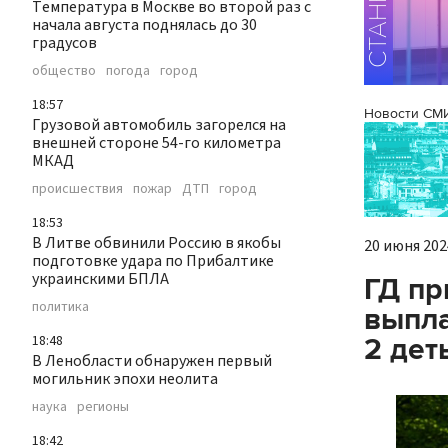
Температура в Москве во второй раз с
начала августа поднялась до 30
градусов
общество
погода
город
18:57
Новости СМ
Грузовой автомобиль загорелся на
внешней стороне 54-го километра
МКАД
происшествия
пожар
ДТП
город
18:53
В Литве обвинили Россию в якобы
20 июня 2024
подготовке удара по Прибалтике
украинскими БПЛА
ГД пр
политика
выпла
2 дет
18:48
В Ленобласти обнаружен первый
могильник эпохи неолита
наука
регионы
18:42