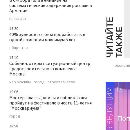
В СФ обратили внимание на
систематические задержания россиян в
Армении
политика
Ч
И
Т
А
Т
Е
Т
А
К
Ж
19:20
Й
Е
40% зумеров готовы проработать в
одной компании максимум 5 лет
общество
19:10
Собянин: открыт ситуационный центр
экономи
Градостроительного комплекса
Москвы
мэр Москвы
город
строительство
19:06
Мастер-классы, квизы и паблик-токи
пройдут на фестивале в честь 11-летия
"Москвариума"
город
18:58