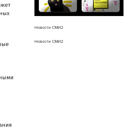
ожет
тных
Новости СМИ2
Новости СМИ2
рые
нными
вания