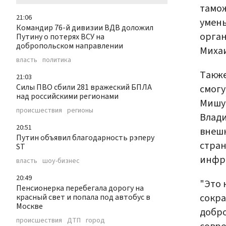
тамож
21:06
умень
Командир 76-й дивизии ВДВ доложил
орган
Путину о потерях ВСУ на
добропольском направлении
Миха
власть
политика
Также
21:03
Силы ПВО сбили 281 вражеский БПЛА
смогу
над российскими регионами
Мишу
происшествия
регионы
Влади
20:51
внеш
Путин объявил благодарность рэперу
стран
ST
инфр
власть
шоу-бизнес
20:49
"Это 
Пенсионерка перебегала дорогу на
сокр
красный свет и попала под автобус в
Москве
добро
происшествия
ДТП
город