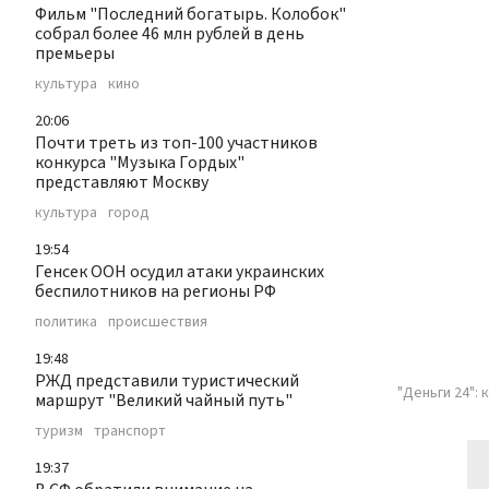
Фильм "Последний богатырь. Колобок"
собрал более 46 млн рублей в день
премьеры
культура
кино
20:06
Почти треть из топ-100 участников
конкурса "Музыка Гордых"
представляют Москву
культура
город
19:54
Генсек ООН осудил атаки украинских
беспилотников на регионы РФ
политика
происшествия
19:48
РЖД представили туристический
"Деньги 24":
маршрут "Великий чайный путь"
туризм
транспорт
19:37