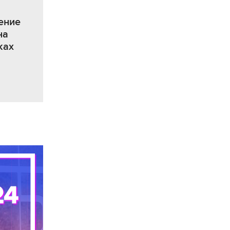
ение
на
ках