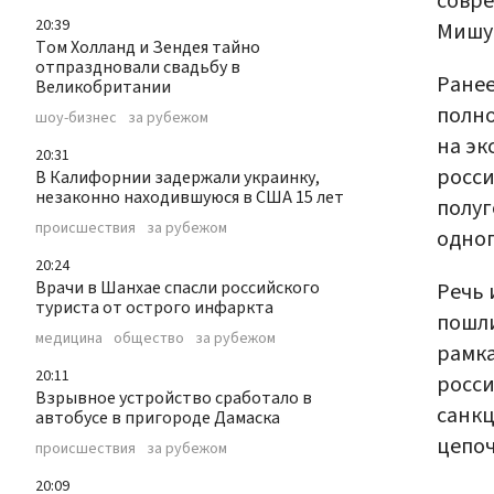
совре
20:39
Мишу
Том Холланд и Зендея тайно
отпраздновали свадьбу в
Ране
Великобритании
полно
шоу-бизнес
за рубежом
на эк
20:31
росси
В Калифорнии задержали украинку,
незаконно находившуюся в США 15 лет
полуг
происшествия
за рубежом
одног
20:24
Врачи в Шанхае спасли российского
Речь 
туриста от острого инфаркта
пошли
медицина
общество
за рубежом
рамка
20:11
росси
Взрывное устройство сработало в
санкц
автобусе в пригороде Дамаска
цепоч
происшествия
за рубежом
20:09