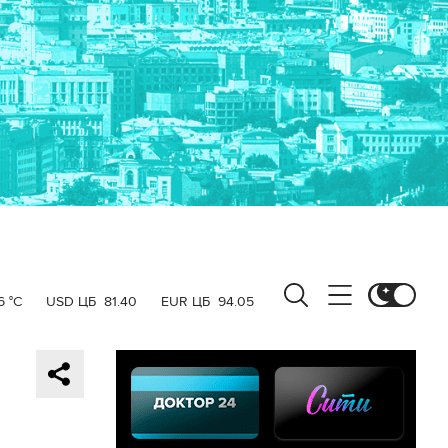
6 °C
USD ЦБ
81.40
EUR ЦБ
94.05