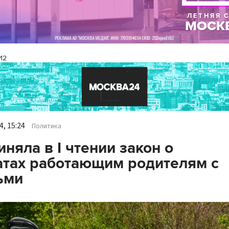
И2
, 15:24
Политика
иняла в I чтении закон о
тах работающим родителям с
ьми