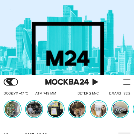
ВОЗДУХ +17 °C
АТМ 749 ММ
ВЕТЕР 2 М/С
ВЛАЖН 82%