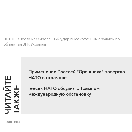
ВС РФ нанесли массированный удар высокоточным оружием по
объектам ВПК Украины
Применение Россией "Орешника" повергло
НАТО в отчаяние
Ч
И
Т
А
Т
Е
Т
А
К
Ж
Й
Е
Генсек НАТО обсудил с Трампом
международную обстановку
политика