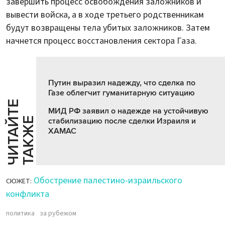
завершить процесс освобождения заложников и
вывести войска, а в ходе третьего родственникам
будут возвращены тела убитых заложников. Затем
начнется процесс восстановления сектора Газа.
Путин выразил надежду, что сделка по
Газе облегчит гуманитарную ситуацию
Ч
И
Т
А
Т
Е
Т
А
К
Ж
МИД РФ заявил о надежде на устойчивую
Й
Е
стабилизацию после сделки Израиля и
ХАМАС
Обострение палестино-израильского
СЮЖЕТ:
конфликта
политика
за рубежом