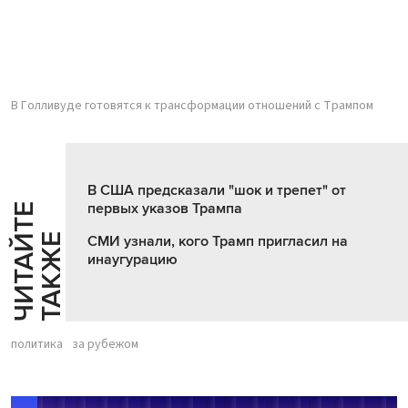
В Голливуде готовятся к трансформации отношений с Трампом
В США предсказали "шок и трепет" от
первых указов Трампа
Ч
И
Т
А
Т
Е
Т
А
К
Ж
Й
Е
СМИ узнали, кого Трамп пригласил на
инаугурацию
политика
за рубежом