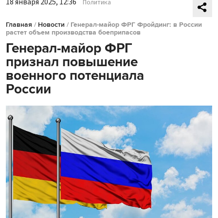
18 января 2025, 12:36
Политика
Главная
/
Новости
/
Генерал-майор ФРГ Фройдинг: в России
растет объем производства боеприпасов
Генерал-майор ФРГ
признал повышение
военного потенциала
России