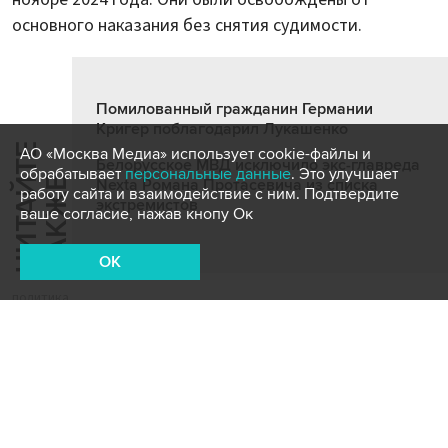
основного наказания без снятия судимости.
Помилованный гражданин Германии
Кригер поблагодарил Лукашенко
Ч
И
Т
А
Т
Е
Т
А
К
Ж
АО «Москва Медиа» использует cookie-файлы и
Белорусское МВД исключило экс-главреда
обрабатывает
персональные данные
. Это улучшает
Й
Е
Nexta Романа Протасевича из списка
работу сайта и взаимодействие с ним. Подтвердите
экстремистов
ваше согласие, нажав кнопу Ок
OK
политика