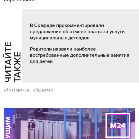
В Совфеде прокомментировали
предложение об отмене платы за услуги
муниципальных детсадов
Ч
И
Т
А
Т
Е
Т
А
К
Ж
Родители назвали наиболее
Й
Е
востребованные дополнительные занятия
для детей
образование
общество