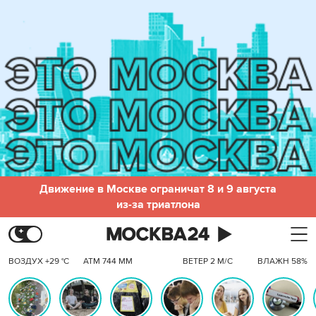
Движение в Москве ограничат 8 и 9 августа
из-за триатлона
ВОЗДУХ +29 °C
АТМ 744 ММ
ВЕТЕР 2 М/С
ВЛАЖН 58%