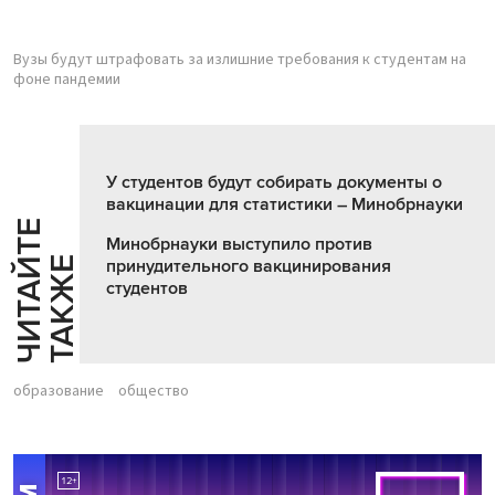
Вузы будут штрафовать за излишние требования к студентам на
фоне пандемии
У студентов будут собирать документы о
вакцинации для статистики – Минобрнауки
Ч
И
Т
А
Т
Е
Т
А
К
Ж
Минобрнауки выступило против
Й
Е
принудительного вакцинирования
студентов
образование
общество