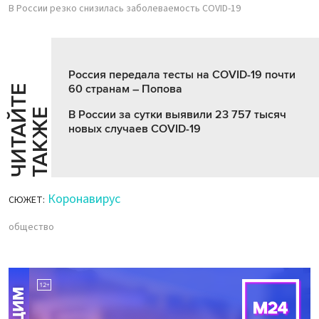
В России резко снизилась заболеваемость COVID-19
Россия передала тесты на COVID-19 почти
60 странам – Попова
Ч
И
Т
А
Т
Е
Т
А
К
Ж
Й
Е
В России за сутки выявили 23 757 тысяч
новых случаев COVID-19
Коронавирус
СЮЖЕТ:
общество