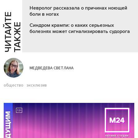
Невролог рассказала о причинах ноющей
боли в ногах
Ч
И
Т
А
Т
Е
Т
А
К
Ж
Й
Е
Синдром крампи: о каких серьезных
болезнях может сигнализировать судорога
МЕДВЕДЕВА СВЕТЛАНА
общество
эксклюзив