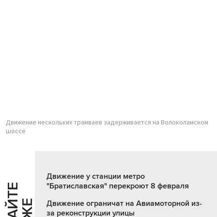
Движение нескольких трамваев задерживается на Волоколамском
шоссе
Движение у станции метро
"Братиславская" перекроют 8 февраля
Ч
И
Т
А
Т
Е
Т
А
К
Ж
Движение ограничат на Авиамоторной из-
за реконструкции улицы