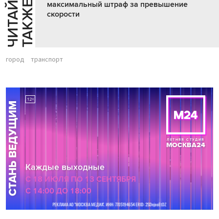
Ч
И
Т
А
Т
Е
Т
А
К
Ж
Й
Е
максимальный штраф за превышение
скорости
город
транспорт