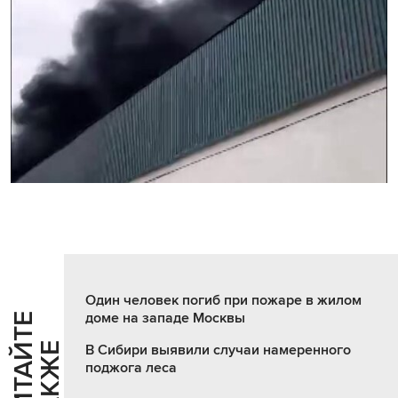
Один человек погиб при пожаре в жилом
доме на западе Москвы
Ч
И
Т
А
Т
Е
Т
А
К
Ж
Й
Е
В Сибири выявили случаи намеренного
поджога леса