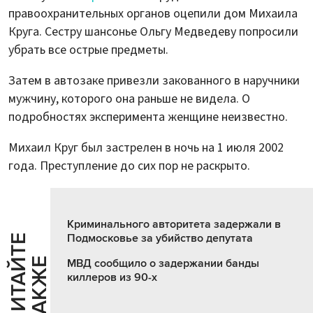
правоохранительных органов оцепили дом Михаила
Круга. Сестру шансонье Ольгу Медведеву попросили
убрать все острые предметы.
Затем в автозаке привезли закованного в наручники
мужчину, которого она раньше не видела. О
подробностях эксперимента женщине неизвестно.
Михаил Круг был застрелен в ночь на 1 июля 2002
года. Преступление до сих пор не раскрыто.
Криминального авторитета задержали в
Подмосковье за убийство депутата
Ч
И
Т
А
Т
Е
Т
А
К
Ж
Й
Е
МВД сообщило о задержании банды
киллеров из 90-х