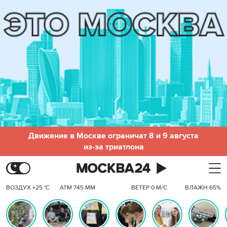
Движение в Москве ограничат 8 и 9 августа
из-за триатлона
ВОЗДУХ +25 °C
АТМ 745 ММ
ВЕТЕР 0 М/С
ВЛАЖН 65%