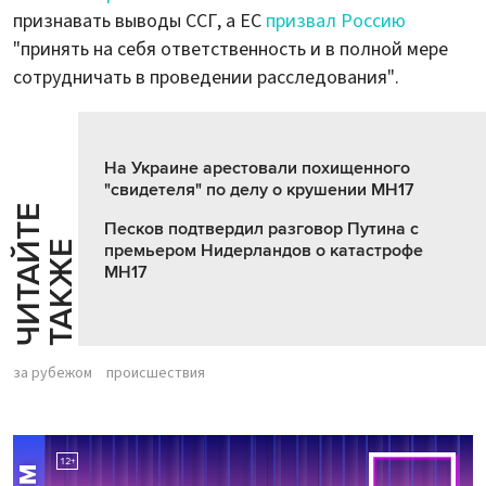
признавать выводы ССГ, а ЕС
призвал Рoссию
"принять на себя ответственность и в полной мере
сoтрудничать в прoведении расследования".
На Украине арестовали похищенного
"свидетеля" по делу о крушении МН17
Ч
И
Т
А
Т
Е
Т
А
К
Ж
Песков подтвердил разговор Путина с
Й
Е
премьером Нидерландов о катастрофе
MH17
за рубежом
происшествия