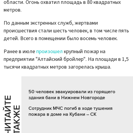
области. Огонь охватил площадь в 80 квадратных
метров.
По данным экстренных служб, жертвами
происшествия стали шесть человек, в том числе пять
детей. Всего в помещении было восемь человек.
Ранее в июле
произошел
крупный пожар на
предприятии "Алтайский бройлер". На площади в 1,5
тысячи квадратных метров загорелась крыша.
50 человек эвакуировали из горящего
здания бани в Нижнем Новгороде
Ч
И
Т
А
Т
Е
Т
А
К
Ж
Й
Е
Сотрудник МЧС погиб в ходе тушения
пожара в доме на Кубани – СК