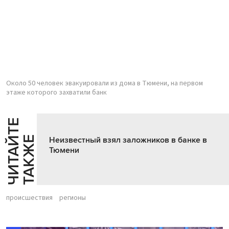
Около 50 человек эвакуировали из дома в Тюмени, на первом
этаже которого захватили банк
Ч
И
Т
А
Т
Е
Т
А
К
Ж
Й
Е
Неизвестный взял заложников в банке в
Тюмени
происшествия
регионы