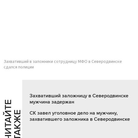
Захвативший в заложники сотрудницу МФО в Северодвинске
сдался полиции
Захвативший заложницу в Северодвинске
мужчина задержан
Ч
И
Т
А
Т
Е
Т
А
К
Ж
Й
Е
СК завел уголовное дело на мужчину,
захватившего заложника в Северодвинске