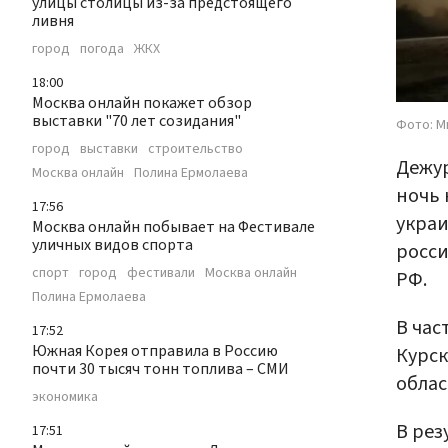
улицы столицы из-за предстоящего
ливня
город
погода
ЖКХ
18:00
Москва онлайн покажет обзор
выставки "70 лет созидания"
Фото: М
город
выставки
строительство
Дежур
Москва онлайн
Полина Ермолаева
ночь 
17:56
украи
Москва онлайн побывает на Фестивале
уличных видов спорта
росси
спорт
город
фестивали
Москва онлайн
РФ.
Полина Ермолаева
В час
17:52
Южная Корея отправила в Россию
Курск
почти 30 тысяч тонн топлива – СМИ
облас
экономика
В рез
17:51