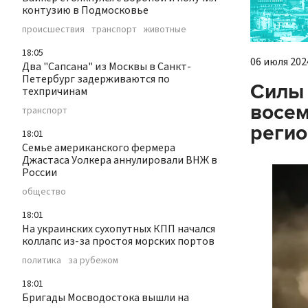
контузию в Подмосковье
происшествия
транспорт
животные
18:05
06 июля 2024
Два "Сапсана" из Москвы в Санкт-
Петербург задерживаются по
Силы 
техпричинам
восем
транспорт
реги
18:01
Семье американского фермера
Джастаса Уолкера аннулировали ВНЖ в
России
общество
18:01
На украинских сухопутных КПП начался
коллапс из-за простоя морских портов
политика
за рубежом
18:01
Бригады Мосводостока вышли на