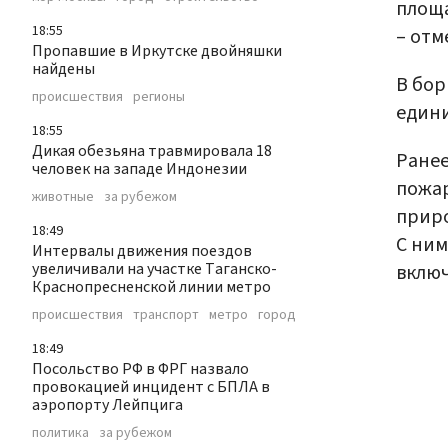
площа
18:55
– отм
Пропавшие в Иркутске двойняшки
найдены
В бор
происшествия
регионы
едини
18:55
Дикая обезьяна травмировала 18
Ранее
человек на западе Индонезии
пожа
животные
за рубежом
приро
18:49
С ним
Интервалы движения поездов
увеличивали на участке Таганско-
включ
Краснопресненской линии метро
происшествия
транспорт
метро
город
18:49
Посольство РФ в ФРГ назвало
провокацией инцидент с БПЛА в
аэропорту Лейпцига
политика
за рубежом