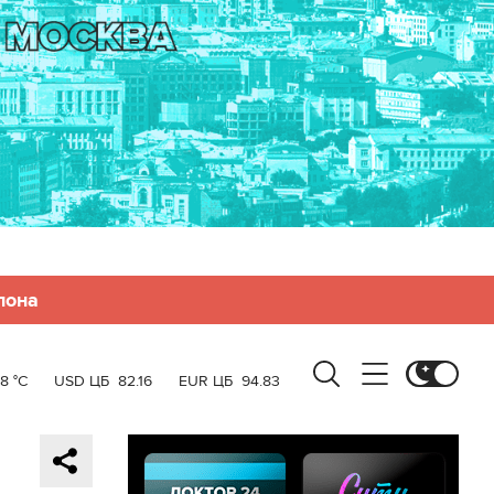
лона
8 °C
USD ЦБ
82.16
EUR ЦБ
94.83