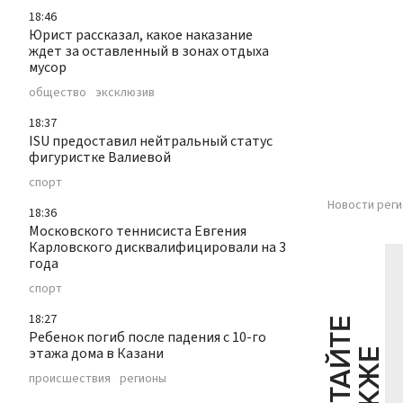
18:46
Юрист рассказал, какое наказание
ждет за оставленный в зонах отдыха
мусор
общество
эксклюзив
18:37
ISU предоставил нейтральный статус
фигуристке Валиевой
спорт
Новости реги
18:36
Московского теннисиста Евгения
Карловского дисквалифицировали на 3
года
спорт
18:27
Ч
И
Т
А
Т
Е
Т
А
К
Ж
Ребенок погиб после падения с 10-го
этажа дома в Казани
Й
Е
происшествия
регионы