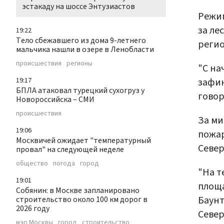
эстакаду на шоссе Энтузиастов
Режим
за ле
19:22
Тело сбежавшего из дома 9-летнего
регио
мальчика нашли в озере в Ленобласти
происшествия
регионы
"С на
зафик
19:17
БПЛА атаковал турецкий сухогруз у
говор
Новороссийска – СМИ
происшествия
За ми
19:06
пожар
Москвичей ожидает "температурный
Север
провал" на следующей неделе
общество
погода
город
"На т
19:01
площа
Собянин: в Москве запланировано
Баунт
строительство около 100 км дорог в
2026 году
Север
мэр Москвы
город
строительство