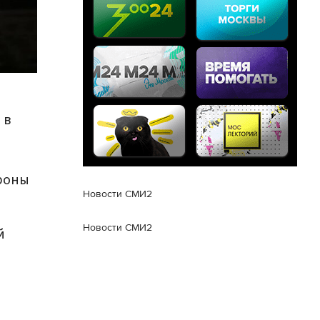
 в
роны
Новости СМИ2
Новости СМИ2
й