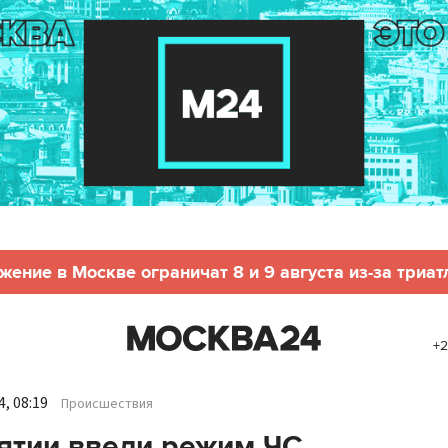
жение в Москве ограничат 8 и 9 августа из-за триат
+2
, 08:19
Происшествия
ятии ввели режим ЧС