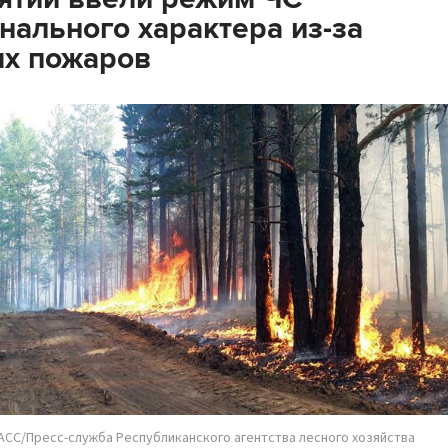
нального характера из-за
х пожаров
АСС/Пресс-служба Республиканского агентства лесного хозяйства