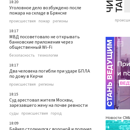
18:20
Уголовное дело возбуждено после
пожара на складе в Брянске
происш
происшествия
пожар
регионы
18:17
МВД посоветовало не открывать
банковские приложения через
общественный Wi-Fi
безопасность
технологии
18:17
Два человека погибли при ударе БПЛА
по дому в Керчи
происшествия
регионы
18:15
Суд арестовал жителя Москвы,
зарезавшего жену на почве ревности
суды
происшествия
город
Новости СМ
18:09
Байкер столкнулся с вороной и получил