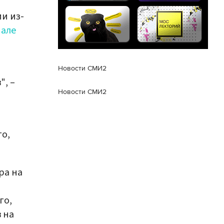
и из-
нале
Новости СМИ2
", –
Новости СМИ2
о,
ра на
,
го,
 на