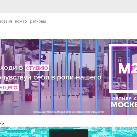
ествия
пожар
регионы
И2