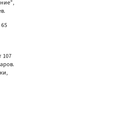
ние",
в.
 65
т 107
аров.
ки,