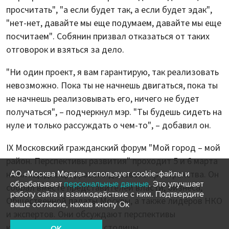
просчитать", "а если будет так, а если будет эдак",
"нет-нет, давайте мы еще подумаем, давайте мы еще
посчитаем". Собянин призвал отказаться от таких
отговорок и взяться за дело.
"Ни один проект, я вам гарантирую, так реализовать
невозможно. Пока ты не начнешь двигаться, пока ты
не начнешь реализовывать его, ничего не будет
получаться", – подчеркнул мэр. "Ты будешь сидеть на
нуле и только рассуждать о чем-то", – добавил он.
IX Московский гражданский форум "Мой город – мой
район. Перспективы развития" проходит 5 и 6 марта
на площадке Цифрового делового пространства. Он
АО «Москва Медиа» использует cookie-файлы и
обрабатывает
персональные данные
. Это улучшает
собрал вместе представителей власти, бизнеса,
работу сайта и взаимодействие с ним. Подтвердите
Общественной палаты Москвы, а также лидеров НКО
ваше согласие, нажав кнопу Ок
и экспертов. Они обсуждают перспективы
комплексного развития столицы.