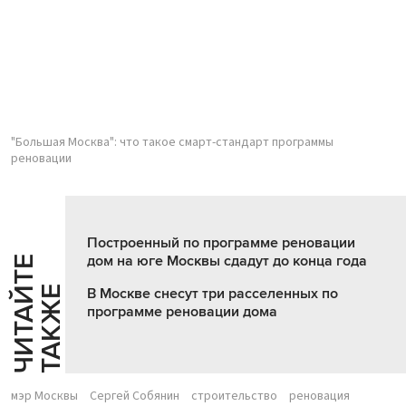
"Большая Москва": что такое смарт-стандарт программы
реновации
Построенный по программе реновации
дом на юге Москвы сдадут до конца года
Ч
И
Т
А
Т
Е
Т
А
К
Ж
Й
Е
В Москве снесут три расселенных по
программе реновации дома
мэр Москвы
Сергей Собянин
строительство
реновация