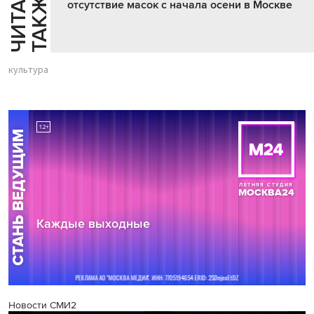
Ч
И
Т
А
Т
Е
Т
А
К
Ж
Й
Е
отсутствие масок с начала осени в Москве
культура
Новости СМИ2