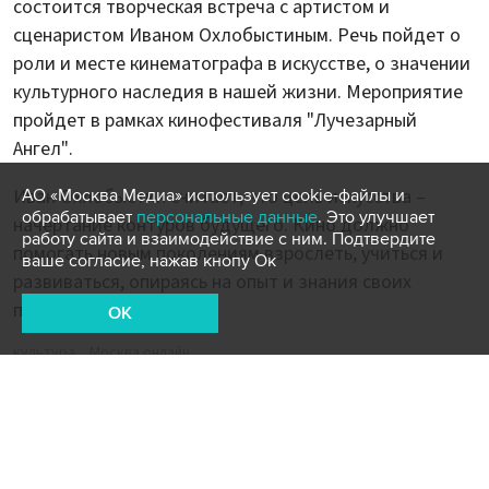
состоится творческая встреча с артистом и
сценаристом Иваном Охлобыстиным. Речь пойдет о
роли и месте кинематографа в искусстве, о значении
культурного наследия в нашей жизни. Мероприятие
пройдет в рамках кинофестиваля "Лучезарный
Ангел".
Иван Охлобыстин считает, что цель искусства –
АО «Москва Медиа» использует cookie-файлы и
обрабатывает
персональные данные
. Это улучшает
начертание контуров будущего. Кино должно
работу сайта и взаимодействие с ним. Подтвердите
помогать новым поколениям взрослеть, учиться и
ваше согласие, нажав кнопу Ок
развиваться, опираясь на опыт и знания своих
предшественников.
OK
культура
Москва онлайн