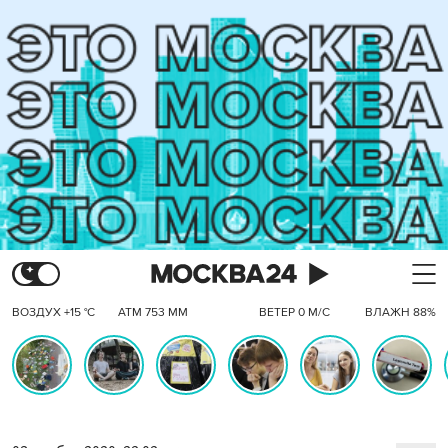
ВОЗДУХ +15 °C
АТМ 753 ММ
ВЕТЕР 0 М/С
ВЛАЖН 88%