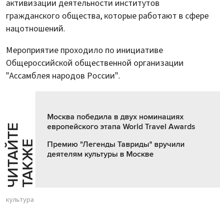
активизации деятельности институтов
гражданского общества, которые работают в сфере
нацотношений.
Мероприятие проходило по инициативе
Общероссийской общественной организации
"Ассамблея народов России".
Москва победила в двух номинациях
европейского этапа World Travel Awards
Ч
И
Т
А
Т
Е
Т
А
К
Ж
Й
Е
Премию "Легенды Тавриды" вручили
деятелям культуры в Москве
культура