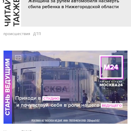
Ч
И
Т
А
Т
Е
Т
А
К
Ж
Й
Е
Женщина за рулем автомобиля насмерть
сбила ребенка в Нижегородской области
происшествия
ДТП