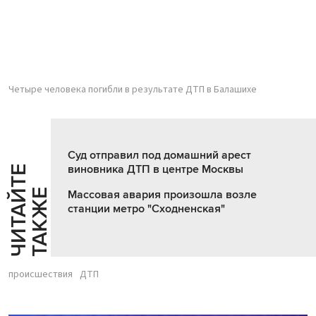
Четыре человека погибли в результате ДТП в Балашихе
Суд отправил под домашний арест
виновника ДТП в центре Москвы
Ч
И
Т
А
Т
Е
Т
А
К
Ж
Й
Е
Массовая авария произошла возле
станции метро "Сходненская"
происшествия
ДТП