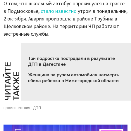
О том, что школьный автобус опрокинулся на трассе
в Подмосковье,
стало известно
утром в понедельник,
2 октября. Авария произошла в районе Трубина в
Щелковском районе. На территории ЧП работают
экстренные службы.
Три подростка пострадали в результате
ДТП в Дагестане
Ч
И
Т
А
Т
Е
Т
А
К
Ж
Й
Е
Женщина за рулем автомобиля насмерть
сбила ребенка в Нижегородской области
происшествия
ДТП