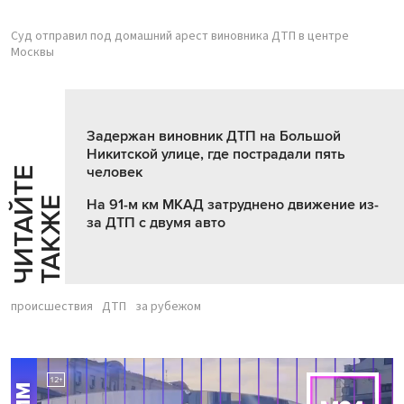
Суд отправил под домашний арест виновника ДТП в центре
Москвы
Задержан виновник ДТП на Большой
Никитской улице, где пострадали пять
человек
Ч
И
Т
А
Т
Е
Т
А
К
Ж
Й
Е
На 91-м км МКАД затруднено движение из-
за ДТП с двумя авто
происшествия
ДТП
за рубежом